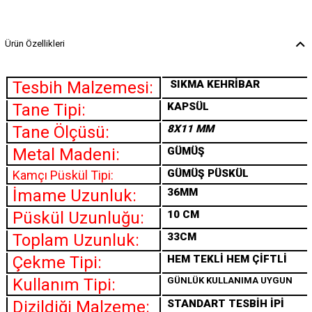
Ürün Özellikleri
Tesbih Malzemesi:
SIKMA
KEHRİBAR
Tane Tipi:
KAPSÜL
Tane Ölçüsü:
8X11 MM
Metal Madeni:
GÜMÜŞ
GÜMÜŞ PÜSKÜL
Kamçı Püskül Tipi:
İmame Uzunluk:
36MM
Püskül Uzunluğu:
10 CM
Toplam Uzunluk:
33CM
Çekme Tipi:
HEM TEKLİ HEM ÇİFTLİ
Kullanım Tipi:
GÜNLÜK KULLANIMA UYGUN
Dizildiği Malzeme:
STANDART TESBİH İPİ