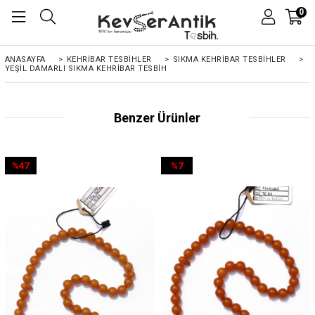
0
ANASAYFA
>
KEHRIBAR TESBIHLER
>
SIKMA KEHRİBAR TESBİHLER
>
YEŞIL DAMARLI SIKMA KEHRIBAR TESBIH
Benzer Ürünler
%47
%7
İndirim
İndirim
%47İndirim
%7İndirim