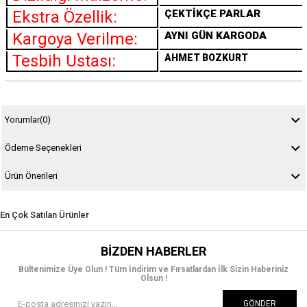
Ekstra Özellik:
ÇEKTİKÇE PARLAR
Kargoya Verilme:
AYNI GÜN KARGODA
Tesbih Ustası:
AHMET BOZKURT
Yorumlar
(0)
Ödeme Seçenekleri
Ürün Önerileri
En Çok Satılan Ürünler
BIZDEN HABERLER
Bültenimize Üye Olun ! Tüm İndirim ve Fırsatlardan İlk Sizin Haberiniz
Olsun !
GÖNDER