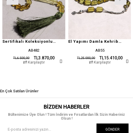
Sertifikalı Koleksiyonluk Özel Seri Damla Kehribar
El Yapımı Damla Kehribar Tesbih
AB482
AB55
TL3.870,00
TL15.410,00
TL6.500,00
TL25.000,00
TL
Karşılaştır
Karşılaştır
En Çok Satılan Ürünler
BIZDEN HABERLER
Bültenimize Üye Olun ! Tüm İndirim ve Fırsatlardan İlk Sizin Haberiniz
Olsun !
GÖNDER