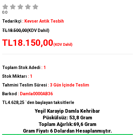
0.0
Tedarikçi
:
Kevser Antik Tesbih
TL18.500,00
(KDV Dahil)
TL18.150,00
(KDV Dahil)
Toplam Stok Adedi
:
1
Stok Miktarı
:
1
Tahmini Teslim Süresi
:
3 Gün İçinde Teslim
Barkod
:
Damla0000AB36
TL4.628,25
`den başlayan taksitlerle
Yeşil Karayip Damla Kehribar
Püskülsüz: 53,8 Gram
Toplam Ağırlık:69,6 Gram
Gram Fiyatı 6 Dolardan Hesaplanmıştır.