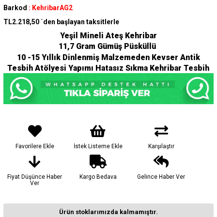
Barkod
:
KehribarAG2
TL2.218,50
`den başlayan taksitlerle
Yeşil Mineli Ateş Kehribar
11,7 Gram Gümüş Püsküllü
10 -15 Yıllık Dinlenmiş Malzemeden Kevser Antik
Tesbih Atölyesi Yapımı Hatasız Sıkma Kehribar Tesbih
Favorilere Ekle
İstek Listeme Ekle
Karşılaştır
Fiyat Düşünce Haber
Kargo Bedava
Gelince Haber Ver
Ver
Ürün stoklarımızda kalmamıştır.