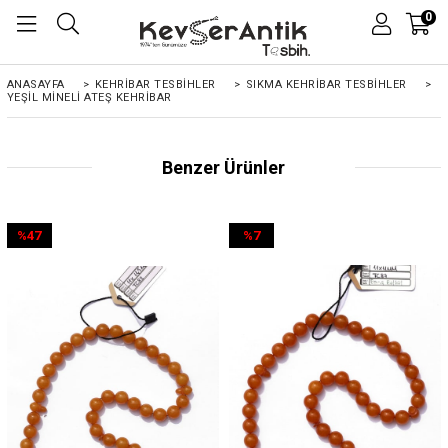
0
ANASAYFA
>
KEHRIBAR TESBIHLER
>
SIKMA KEHRİBAR TESBİHLER
>
YEŞIL MINELI ATEŞ KEHRIBAR
Benzer Ürünler
%47
%7
İndirim
İndirim
%47İndirim
%7İndirim