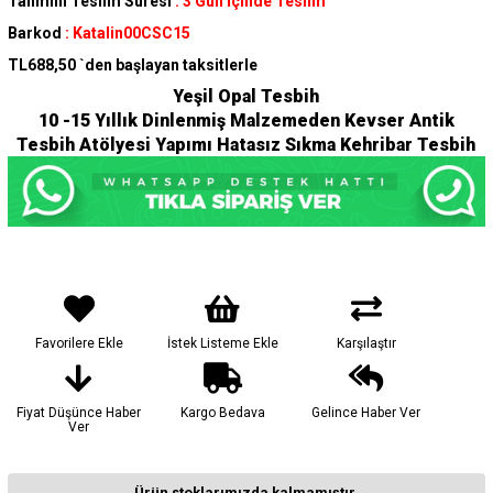
Tahmini Teslim Süresi
:
3 Gün İçinde Teslim
Barkod
:
Katalin00CSC15
TL688,50
`den başlayan taksitlerle
Yeşil Opal Tesbih
10 -15 Yıllık Dinlenmiş Malzemeden Kevser Antik
Tesbih Atölyesi Yapımı Hatasız Sıkma Kehribar Tesbih
Favorilere Ekle
İstek Listeme Ekle
Karşılaştır
Fiyat Düşünce Haber
Kargo Bedava
Gelince Haber Ver
Ver
Ürün stoklarımızda kalmamıştır.