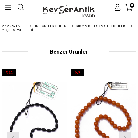
0
ANASAYFA
>
KEHRIBAR TESBIHLER
>
SIKMA KEHRİBAR TESBİHLER
>
YEŞIL OPAL TESBIH
Benzer Ürünler
%94
%7
İndirim
İndirim
%94İndirim
%7İndirim