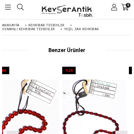
0
ANASAYFA
>
KEHRIBAR TESBIHLER
>
OSMANLI KEHRİBAR TESBİHLER
>
YEŞIL ZAR KEHRIBAR
Benzer Ürünler
%29
%44
İndirim
İndirim
%29İndirim
%44İndirim