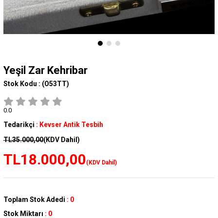
Yeşil Zar Kehribar
Stok Kodu :
(O53TT)
0.0
Tedarikçi
:
Kevser Antik Tesbih
TL35.000,00
(KDV Dahil)
TL18.000,00
(KDV Dahil)
Toplam Stok Adedi
:
0
Stok Miktarı
:
0