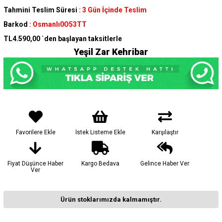
Tahmini Teslim Süresi
:
3 Gün İçinde Teslim
Barkod
:
Osmanlı0O53TT
TL4.590,00
`den başlayan taksitlerle
Yeşil Zar Kehribar
Favorilere Ekle
İstek Listeme Ekle
Karşılaştır
Fiyat Düşünce Haber
Kargo Bedava
Gelince Haber Ver
Ver
Ürün stoklarımızda kalmamıştır.