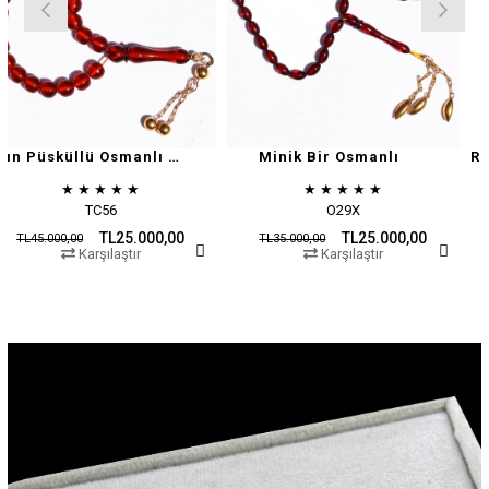
Altın Püsküllü Osmanlı Zar
Minik Bir Osmanlı
★
★
★
★
★
★
★
★
★
★
★
56
O29X
O15
TL25.000,00
TL25.000,00
T
TL35.000,00
TL45.000,00
laştır
Karşılaştır
Karşı