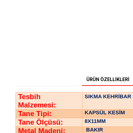
ÜRÜN ÖZELLIKLERI
Tesbih
SIKMA KEHRİBAR
Malzemesi:
Tane Tipi:
KAPSÜL KESİM
Tane Ölçüsü:
8X11MM
Metal Madeni:
BAKIR