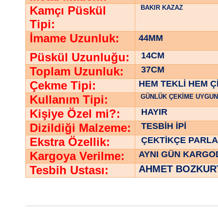
Kamçı Püskül
BAKIR KAZAZ
Tipi:
İmame Uzunluk:
44MM
Püskül Uzunluğu:
14CM
Toplam Uzunluk:
37CM
Çekme Tipi:
HEM TEKLİ HEM Çİ
Kullanım Tipi:
GÜNLÜK ÇEKİME UYGU
Kişiye Özel mi?:
HAYIR
Dizildiği Malzeme:
TESBİH İPİ
Ekstra Özellik:
ÇEKTİKÇE PARL
Kargoya Verilme:
AYNI GÜN KARGO
Tesbih Ustası:
AHMET BOZKUR