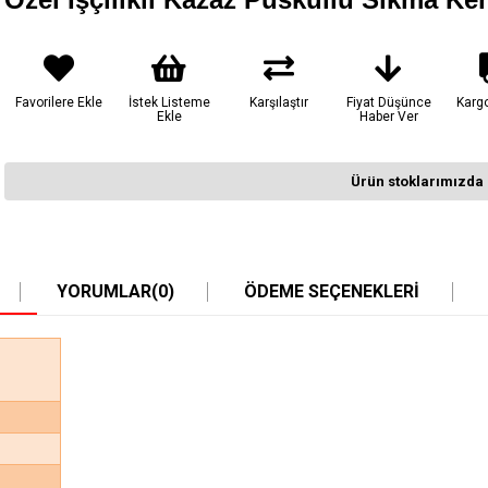
Favorilere Ekle
İstek Listeme
Karşılaştır
Fiyat Düşünce
Karg
Ekle
Haber Ver
Ürün stoklarımızda 
YORUMLAR
(0)
ÖDEME SEÇENEKLERI