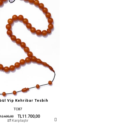
bül Vip Kehribar Tesbih
TC87
TL11.700,00
12.600,00
Karşılaştır