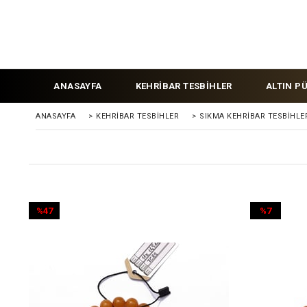
ANASAYFA
KEHRİBAR TESBİHLER
ALTIN P
ANASAYFA
>
KEHRIBAR TESBIHLER
>
SIKMA KEHRİBAR TESBİHLE
%47
%7
İndirim
İndirim
%47İndirim
%7İndirim