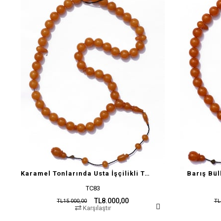
Karamel Tonlarında Usta İşçilikli Tesbih
Barış Bül
TC83
TL8.000,00
TL15.000,00
TL
Karşılaştır