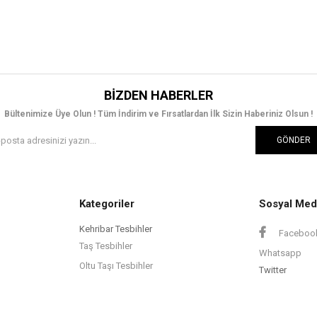
BIZDEN HABERLER
Bültenimize Üye Olun ! Tüm İndirim ve Fırsatlardan İlk Sizin Haberiniz Olsun !
GÖNDER
Kategoriler
Sosyal Med
Kehribar Tesbihler
Faceboo
Taş Tesbihler
Whatsapp
Oltu Taşı Tesbihler
Twitter