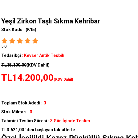
Yeşil Zirkon Taşlı Sıkma Kehribar
Stok Kodu :
(K15)
5.0
Tedarikçi
:
Kevser Antik Tesbih
TL15.100,00
(KDV Dahil)
TL14.200,00
(KDV Dahil)
Toplam Stok Adedi
:
0
Stok Miktarı
:
0
Tahmini Teslim Süresi
:
3 Gün İçinde Teslim
TL3.621,00
`den başlayan taksitlerle
Özel İşçilikli Kazaz Püsküllü Sıkma Ke