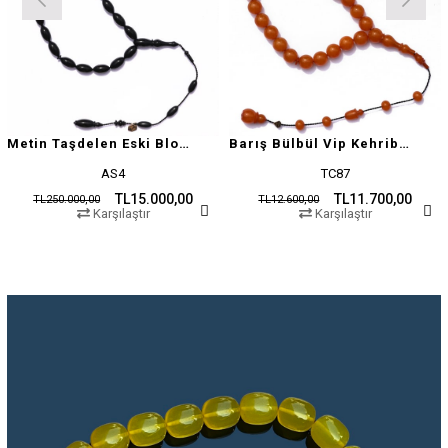
Metin Taşdelen Eski Blok Sıkma
Barış Bülbül Vip Kehribar Tesbih
AS4
TC87
TL15.000,00
TL11.700,00
TL250.000,00
TL12.600,00
Karşılaştır
Karşılaştır