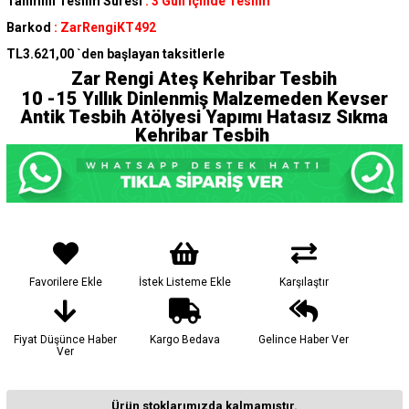
Tahmini Teslim Süresi
:
3 Gün İçinde Teslim
Barkod
:
ZarRengiKT492
TL3.621,00
`den başlayan taksitlerle
Zar Rengi Ateş Kehribar Tesbih
10 -15 Yıllık Dinlenmiş Malzemeden Kevser
Antik Tesbih Atölyesi Yapımı Hatasız Sıkma
Kehribar Tesbih
Favorilere Ekle
İstek Listeme Ekle
Karşılaştır
Fiyat Düşünce Haber
Kargo Bedava
Gelince Haber Ver
Ver
Ürün stoklarımızda kalmamıştır.