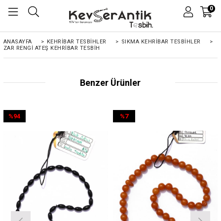
0
ANASAYFA
>
KEHRIBAR TESBIHLER
>
SIKMA KEHRİBAR TESBİHLER
>
ZAR RENGI ATEŞ KEHRIBAR TESBIH
Benzer Ürünler
%94
%7
İndirim
İndirim
%94İndirim
%7İndirim