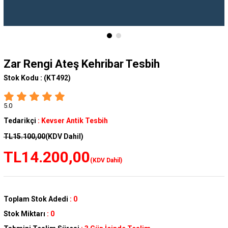
Zar Rengi Ateş Kehribar Tesbih
Stok Kodu :
(KT492)
5.0
Tedarikçi
:
Kevser Antik Tesbih
TL15.100,00
(KDV Dahil)
TL14.200,00
(KDV Dahil)
Toplam Stok Adedi
:
0
Stok Miktarı
:
0