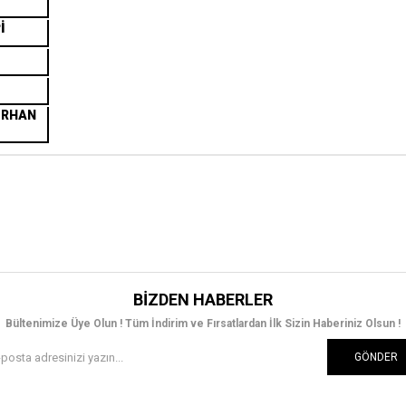
İ
ERHAN
BIZDEN HABERLER
Bültenimize Üye Olun ! Tüm İndirim ve Fırsatlardan İlk Sizin Haberiniz Olsun !
GÖNDER