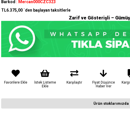
Barkod
:
Mercan000CZC323
TL6.375,00
`den başlayan taksitlerle
Zarif ve Gösterişli – Gümüş
Favorilere Ekle
İstek Listeme
Karşılaştır
Fiyat Düşünce
Karg
Ekle
Haber Ver
Ürün stoklarımızda 