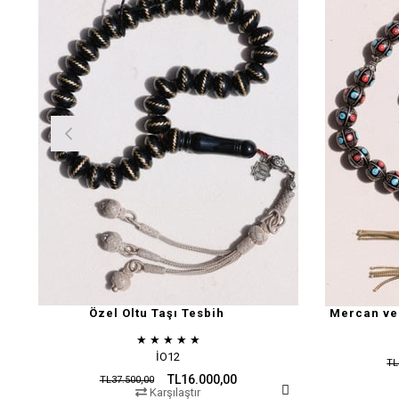
Özel Oltu Taşı Tesbih
Mercan ve 
★
★
★
★
★
İO12
TL
TL16.000,00
TL37.500,00
Karşılaştır