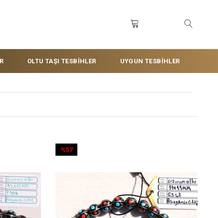
R
OLTU TAŞI TESBİHLER
UYGUN TESBİHLER
%57
İndirim
%57İndirim