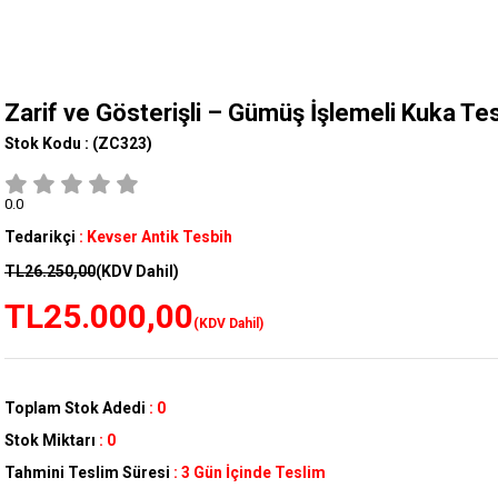
Zarif ve Gösterişli – Gümüş İşlemeli Kuka Te
Stok Kodu :
(ZC323)
0.0
Tedarikçi
:
Kevser Antik Tesbih
TL26.250,00
(KDV Dahil)
TL25.000,00
(KDV Dahil)
Toplam Stok Adedi
:
0
Stok Miktarı
:
0
Tahmini Teslim Süresi
:
3 Gün İçinde Teslim