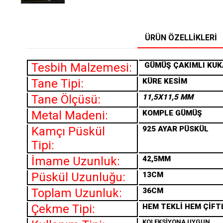
ÜRÜN ÖZELLIKLERI
Tesbih Malzemesi:
GÜMÜŞ ÇAKIMLI KUK
Tane Tipi:
KÜRE KESİM
Tane Ölçüsü:
11,5X11,5 MM
Metal Madeni:
KOMPLE GÜMÜŞ
Kamçı Püskül
925 AYAR PÜSKÜL
Tipi:
İmame Uzunluk:
42,5MM
Püskül Uzunluğu:
13CM
Toplam Uzunluk:
36CM
Çekme Tipi:
HEM TEKLİ HEM ÇİFT
KOLEKSİYONA UYGUN