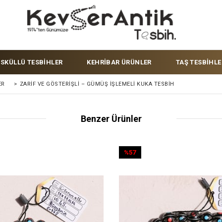
ÜSKÜLLÜ TESBİHLER
KEHRİBAR ÜRÜNLER
TAŞ TESBİHLE
ER
>
ZARIF VE GÖSTERIŞLI – GÜMÜŞ İŞLEMELI KUKA TESBIH
Benzer Ürünler
%57
İndirim
%57İndirim