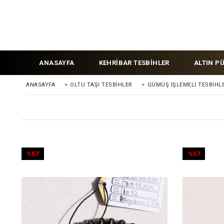
ANASAYFA
KEHRİBAR TESBİHLER
ALTIN P
ANASAYFA
>
OLTU TAŞI TESBİHLER
>
GÜMÜŞ İŞLEMELİ TESBİHL
%57
%57
İndirim
İndirim
%57İndirim
%57İndirim