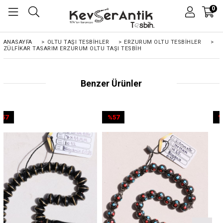
0
ANASAYFA
>
OLTU TAŞI TESBİHLER
>
ERZURUM OLTU TESBİHLER
>
ZÜLFIKAR TASARIM ERZURUM OLTU TAŞI TESBIH
Benzer Ürünler
%57
%57
İndirim
İndirim
%57İndirim
%57İndirim