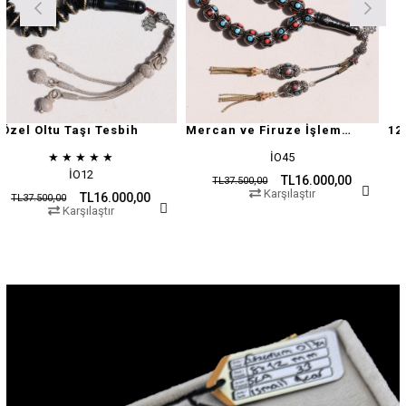
aşı Tesbih
Mercan ve Firuze İşlemeli Oltu Taşı
★
★
★
İO45
P
O12
TL16.000,00
TL37.500,00
TL37.500,00
Karşılaştır
Kar
TL16.000,00
şılaştır