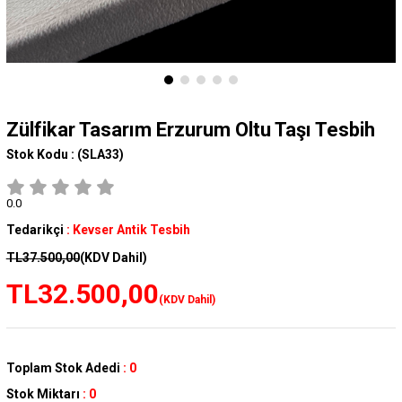
Zülfikar Tasarım Erzurum Oltu Taşı Tesbih
Stok Kodu :
(SLA33)
0.0
Tedarikçi
:
Kevser Antik Tesbih
TL37.500,00
(KDV Dahil)
TL32.500,00
(KDV Dahil)
Toplam Stok Adedi
:
0
Stok Miktarı
:
0