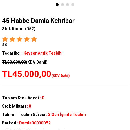
45 Habbe Damla Kehribar
Stok Kodu :
(D52)
5.0
Tedarikçi
:
Kevser Antik Tesbih
TL50.000,00
(KDV Dahil)
TL45.000,00
(KDV Dahil)
Toplam Stok Adedi
:
0
Stok Miktarı
:
0
Tahmini Teslim Süresi
:
3 Gün İçinde Teslim
Barkod
:
Damla00000D52