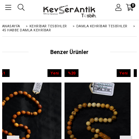
0
ANASAYFA
>
KEHRIBAR TESBIHLER
>
DAMLA KEHRİBAR TESBİHLER
>
45 HABBE DAMLA KEHRIBAR
Benzer Ürünler
Yeni
%20
Yeni
%9
Ürün
İndirim
Ürün
İndirim
%20İndirim
%9İndirim