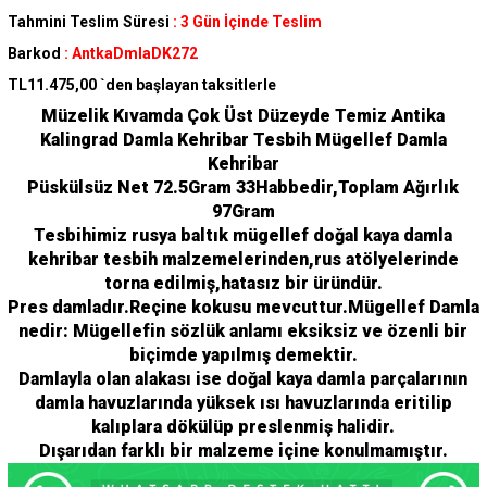
Tahmini Teslim Süresi
:
3 Gün İçinde Teslim
Barkod
:
AntkaDmlaDK272
TL11.475,00
`den başlayan taksitlerle
Müzelik Kıvamda Çok Üst Düzeyde Temiz Antika
Kalingrad Damla Kehribar Tesbih Mügellef Damla
Kehribar
Püskülsüz Net 72.5Gram 33Habbedir,Toplam Ağırlık
97Gram
Tesbihimiz rusya baltık mügellef doğal kaya damla
kehribar tesbih malzemelerinden,rus atölyelerinde
torna edilmiş,hatasız bir üründür.
Pres damladır.Reçine kokusu mevcuttur.Mügellef Damla
nedir: Mügellefin sözlük anlamı eksiksiz ve özenli bir
biçimde yapılmış demektir.
Damlayla olan alakası ise doğal kaya damla parçalarının
damla havuzlarında yüksek ısı havuzlarında eritilip
kalıplara dökülüp preslenmiş halidir.
Dışarıdan farklı bir malzeme içine konulmamıştır.