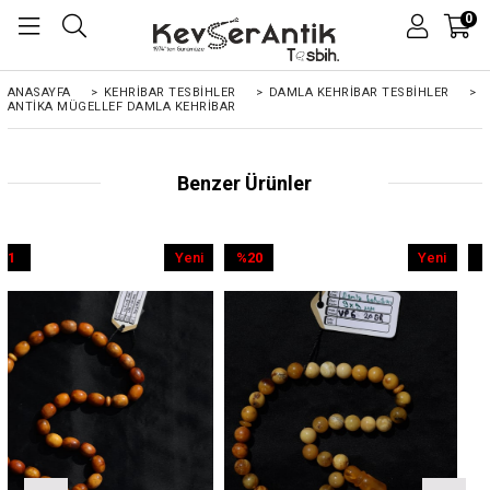
0
ANASAYFA
>
KEHRIBAR TESBIHLER
>
DAMLA KEHRİBAR TESBİHLER
>
ANTIKA MÜGELLEF DAMLA KEHRIBAR
Benzer Ürünler
Yeni
%20
Yeni
%9
Ürün
İndirim
Ürün
İndirim
%20İndirim
%9İndirim