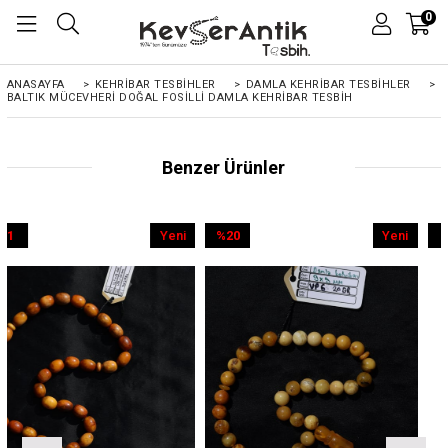
0
ANASAYFA
>
KEHRIBAR TESBIHLER
>
DAMLA KEHRİBAR TESBİHLER
>
BALTIK MÜCEVHERI DOĞAL FOSILLI DAMLA KEHRIBAR TESBIH
Benzer Ürünler
Yeni
%20
Yeni
%9
Ürün
İndirim
Ürün
İndirim
%20İndirim
%9İndirim