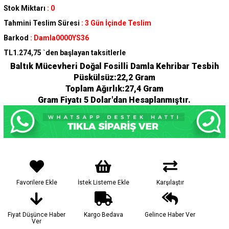
Stok Miktarı
:
0
Tahmini Teslim Süresi
:
3 Gün İçinde Teslim
Barkod
:
Damla0000YS36
TL1.274,75
`den başlayan taksitlerle
Baltık Mücevheri Doğal Fosilli Damla Kehribar Tesbih
Püskülsüz:22,2 Gram
Toplam Ağırlık:27,4 Gram
Gram Fiyatı 5 Dolar'dan Hesaplanmıştır.
Favorilere Ekle
İstek Listeme Ekle
Karşılaştır
Fiyat Düşünce Haber
Kargo Bedava
Gelince Haber Ver
Ver