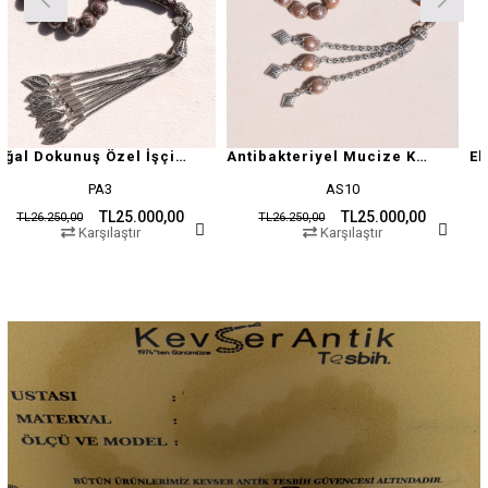
Doğal Dokunuş Özel İşçilikli Kuka
Antibakteriyel Mucize Kuka Tesbih
AS10
ZC16
L25.000,00
TL25.000,00
TL
TL26.250,00
TL26.250,00
aştır
Karşılaştır
Karşıla