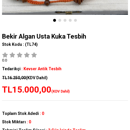
Bekir Algan Usta Kuka Tesbih
Stok Kodu :
(TL74)
0.0
Tedarikçi
:
Kevser Antik Tesbih
TL16.250,00
(KDV Dahil)
TL15.000,00
(KDV Dahil)
Toplam Stok Adedi
:
0
Stok Miktarı
:
0