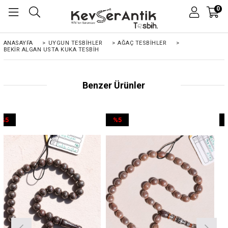
0
ANASAYFA
>
UYGUN TESBİHLER
>
AĞAÇ TESBİHLER
>
BEKIR ALGAN USTA KUKA TESBIH
Benzer Ürünler
%5
%5
İndirim
İndirim
%5İndirim
%5İndirim