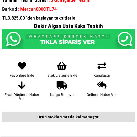
Tahmini Teslim Süresi
:
3 Gün İçinde Teslim
Barkod
:
Mercan000CTL74
TL3.825,00
`den başlayan taksitlerle
Bekir Algan Usta Kuka Tesbih
Favorilere Ekle
İstek Listeme Ekle
Karşılaştır
Fiyat Düşünce Haber
Kargo Bedava
Gelince Haber Ver
Ver
Ürün stoklarımızda kalmamıştır.