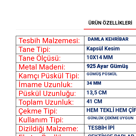
ÜRÜN ÖZELLIKLERI
Tesbih Malzemesi:
DAMLA KEHRİBAR
Tane Tipi:
Kapsül Kesim
Tane Ölçüsü:
10X14
MM
Metal Madeni:
925 Ayar Gümüş
Kamçı Püskül Tipi:
GÜMÜŞ PÜSKÜL
İmame Uzunluk:
34 MM
Püskül Uzunluğu:
13,5 CM
Toplam Uzunluk:
41 CM
Çekme Tipi:
HEM TEKLİ HEM Çİ
Kullanım Tipi:
GÜNLÜK ÇEKİME UYGUN
Dizildiği Malzeme:
TESBİH İPİ