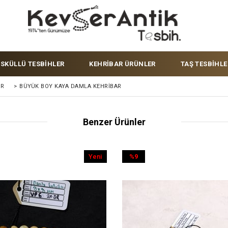
ÜSKÜLLÜ TESBİHLER
KEHRİBAR ÜRÜNLER
TAŞ TESBİHLE
ER
>
BÜYÜK BOY KAYA DAMLA KEHRIBAR
Benzer Ürünler
Yeni
%9
Ürün
İndirim
%9İndirim