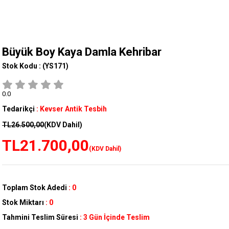
Büyük Boy Kaya Damla Kehribar
Stok Kodu :
(YS171)
0.0
Tedarikçi
:
Kevser Antik Tesbih
TL26.500,00
(KDV Dahil)
TL21.700,00
(KDV Dahil)
Toplam Stok Adedi
:
0
Stok Miktarı
:
0
Tahmini Teslim Süresi
:
3 Gün İçinde Teslim