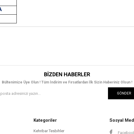
A
T
BIZDEN HABERLER
Bültenimize Üye Olun ! Tüm İndirim ve Fırsatlardan İlk Sizin Haberiniz Olsun !
GÖNDER
Kategoriler
Sosyal Med
Kehribar Tesbihler
Faceboo