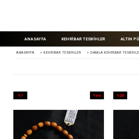
ANASAYFA
KEHRİBAR TESBİHLER
ALTIN P
ANASAYFA
>
KEHRIBAR TESBIHLER
>
DAMLA KEHRİBAR TESBİHL
%1
Yeni
%20
İndirim
Ürün
İndirim
%1İndirim
%20İndirim