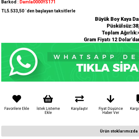
Barkod
:
Damla0000YS171
TL5.533,50
`den başlayan taksitlerle
Büyük Boy Kaya Da
Püskülsüz:38
Toplam Ağırlık:
Gram Fiyatı 12 Dolar'da
Favorilere Ekle
İstek Listeme
Karşılaştır
Fiyat Düşünce
Karg
Ekle
Haber Ver
Ürün stoklarımızda 