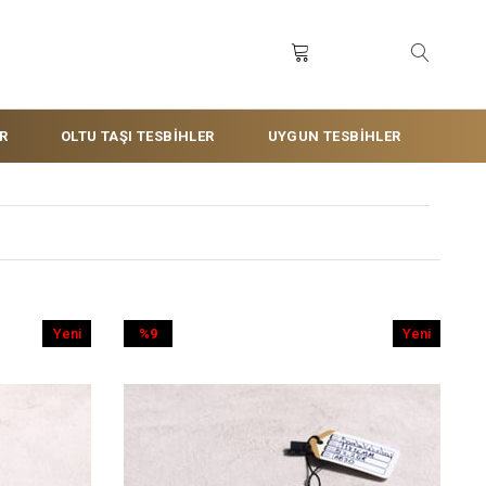
R
OLTU TAŞI TESBİHLER
UYGUN TESBİHLER
Yeni
%9
Yeni
Ürün
İndirim
Ürün
%9İndirim