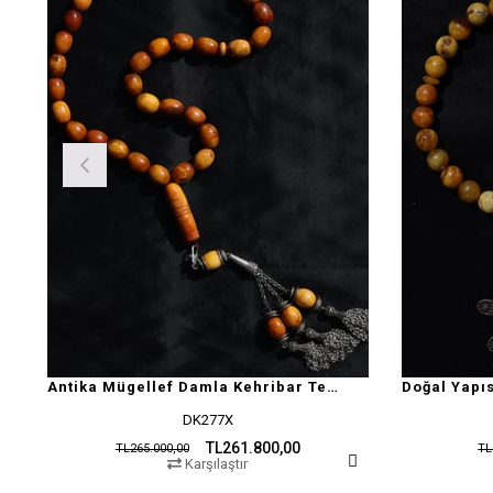
Antika Mügellef Damla Kehribar Tesbih
DK277X
TL261.800,00
TL265.000,00
TL
Karşılaştır