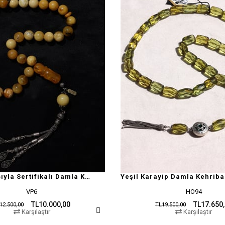
Doğal Yapısıyla Sertifikalı Damla Kehribar Tesbih
Yeşil Karayip Damla Kehriba
VP6
HO94
TL10.000,00
TL17.650
12.500,00
TL19.500,00
Karşılaştır
Karşılaştır