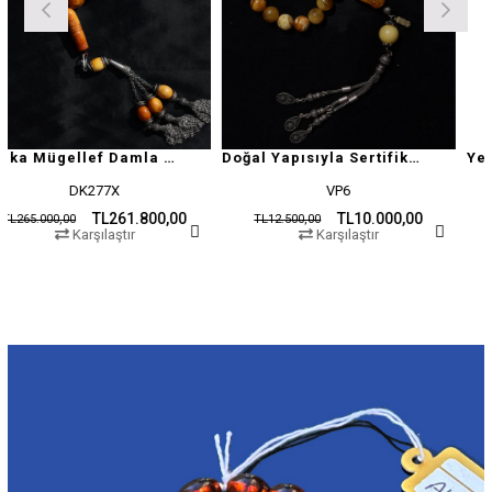
Antika Mügellef Damla Kehribar Tesbih
Doğal Yapısıyla Sertifikalı Damla Kehribar Tesbih
K277X
VP6
TL261.800,00
TL10.000,00
TL12.500,00
TL19.500,00
arşılaştır
Karşılaştır
Ka