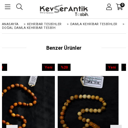
0
ANASAYFA
>
KEHRIBAR TESBIHLER
>
DAMLA KEHRİBAR TESBİHLER
>
DOĞAL DAMLA KEHRIBAR TESBIH
Benzer Ürünler
Yeni
%20
Yeni
%9
Ürün
İndirim
Ürün
İndirim
%20İndirim
%9İndirim