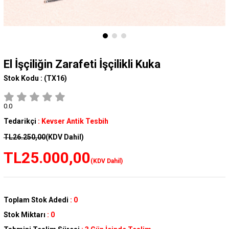
El İşçiliğin Zarafeti İşçilikli Kuka
Stok Kodu :
(TX16)
0.0
Tedarikçi
:
Kevser Antik Tesbih
TL26.250,00
(KDV Dahil)
TL25.000,00
(KDV Dahil)
Toplam Stok Adedi
:
0
Stok Miktarı
:
0