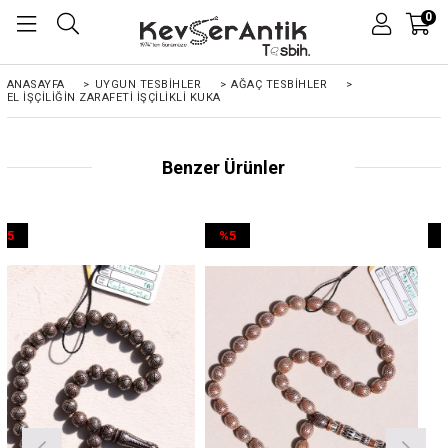
0
ANASAYFA
>
UYGUN TESBİHLER
>
AĞAÇ TESBİHLER
>
EL İŞÇILIĞIN ZARAFETI İŞÇILIKLI KUKA
Benzer Ürünler
%5
%5
İndirim
İndirim
%5İndirim
%5İndirim