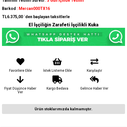
Tahmini Teslim Süresi
:
3 Gün İçinde Teslim
Barkod
:
Mercan000TX16
TL6.375,00
`den başlayan taksitlerle
El İşçiliğin Zarafeti İşçilikli Kuka
Favorilere Ekle
İstek Listeme Ekle
Karşılaştır
Fiyat Düşünce Haber
Kargo Bedava
Gelince Haber Ver
Ver
Ürün stoklarımızda kalmamıştır.