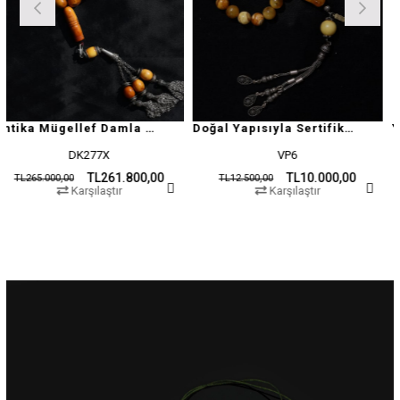
Antika Mügellef Damla Kehribar Tesbih
Doğal Yapısıyla Sertifikalı Damla Kehribar Tesbih
DK277X
VP6
TL261.800,00
TL10.000,00
,00
TL12.500,00
TL19.500
Karşılaştır
Karşılaştır