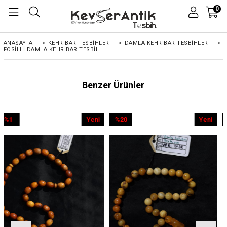
0
ANASAYFA
>
KEHRIBAR TESBIHLER
>
DAMLA KEHRİBAR TESBİHLER
>
FOSILLI DAMLA KEHRIBAR TESBIH
Benzer Ürünler
Yeni
%20
Yeni
%9
Ürün
İndirim
Ürün
İndirim
%20İndirim
%9İndirim