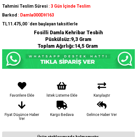
Tahmini Teslim Süresi
:
3 Gün İçinde Teslim
Barkod
:
Damla000DH163
TL11.475,00
`den başlayan taksitlerle
Fosilli Damla Kehribar Tesbih
Püskülsüz:9,3 Gram
Toplam Ağırlığı:14,5 Gram
Favorilere Ekle
İstek Listeme Ekle
Karşılaştır
Fiyat Düşünce Haber
Kargo Bedava
Gelince Haber Ver
Ver
Ürün stoklarımızda kalmamıştır.