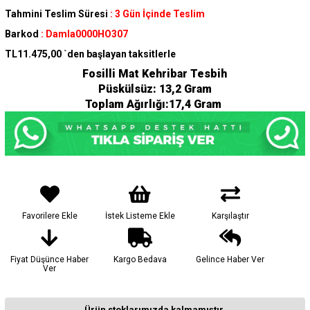
Tahmini Teslim Süresi
:
3 Gün İçinde Teslim
Barkod
:
Damla0000HO307
TL11.475,00
`den başlayan taksitlerle
Fosilli Mat Kehribar Tesbih
Püskülsüz: 13,2 Gram
Toplam Ağırlığı:17,4 Gram
Favorilere Ekle
İstek Listeme Ekle
Karşılaştır
Fiyat Düşünce Haber
Kargo Bedava
Gelince Haber Ver
Ver
Ürün stoklarımızda kalmamıştır.