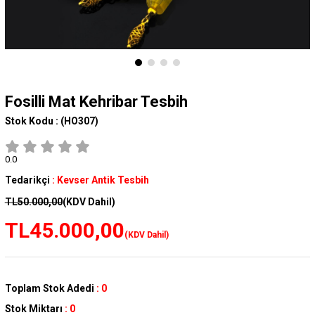
Fosilli Mat Kehribar Tesbih
Stok Kodu :
(HO307)
0.0
Tedarikçi
:
Kevser Antik Tesbih
TL50.000,00
(KDV Dahil)
TL45.000,00
(KDV Dahil)
Toplam Stok Adedi
:
0
Stok Miktarı
:
0