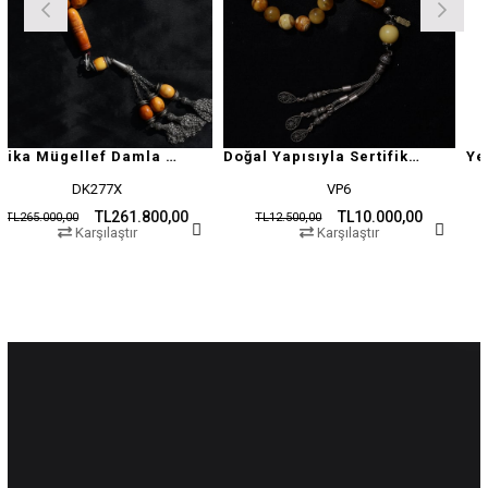
Antika Mügellef Damla Kehribar Tesbih
Doğal Yapısıyla Sertifikalı Damla Kehribar Tesbih
DK277X
VP6
TL261.800,00
TL10.000,00
0
TL12.500,00
TL19.500,00
Karşılaştır
Karşılaştır
K