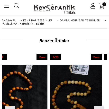
0
ANASAYFA
>
KEHRIBAR TESBIHLER
>
DAMLA KEHRİBAR TESBİHLER
>
FOSILLI MAT KEHRIBAR TESBIH
Benzer Ürünler
Yeni
%20
Yeni
%9
Ürün
İndirim
Ürün
İndirim
%20İndirim
%9İndirim