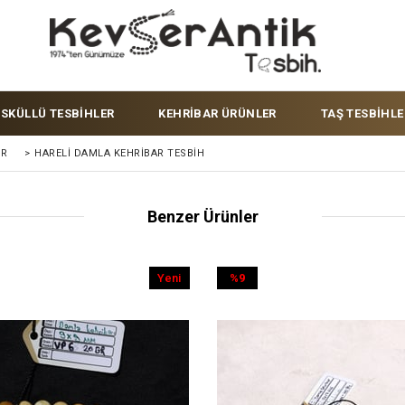
ÜSKÜLLÜ TESBİHLER
KEHRİBAR ÜRÜNLER
TAŞ TESBİHLE
ER
>
HARELI DAMLA KEHRIBAR TESBIH
Benzer Ürünler
Yeni
%9
Ürün
İndirim
%9İndirim