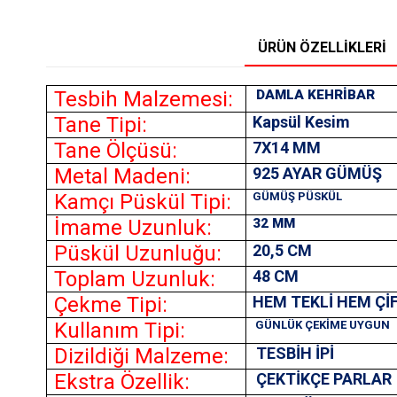
ÜRÜN ÖZELLIKLERI
Tesbih Malzemesi:
DAMLA KEHRİBAR
Tane Tipi:
Kapsül Kesim
Tane Ölçüsü:
7X14
MM
Metal Madeni:
925 AYAR GÜMÜŞ
Kamçı Püskül Tipi:
GÜMÜŞ PÜSKÜL
İmame Uzunluk:
32 MM
Püskül Uzunluğu:
20,5 CM
Toplam Uzunluk:
48 CM
Çekme Tipi:
HEM TEKLİ HEM Çİ
Kullanım Tipi:
GÜNLÜK ÇEKİME UYGUN
Dizildiği Malzeme:
TESBİH İPİ
Ekstra Özellik:
ÇEKTİKÇE PARLAR