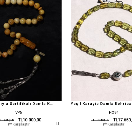
Doğal Yapısıyla Sertifikalı Damla Kehribar Tesbih
Yeşil Karayip Damla Kehriba
VP6
HO94
TL10.000,00
TL17.650
12.500,00
TL19.500,00
Karşılaştır
Karşılaştır