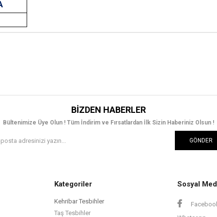
A
BIZDEN HABERLER
Bültenimize Üye Olun ! Tüm İndirim ve Fırsatlardan İlk Sizin Haberiniz Olsun !
GÖNDER
Kategoriler
Sosyal Med
Kehribar Tesbihler
Faceboo
Taş Tesbihler