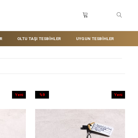
R
OLTU TAŞI TESBİHLER
UYGUN TESBİHLER
Yeni
%9
Yeni
Ürün
İndirim
Ürün
%9İndirim