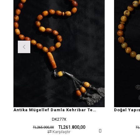
Antika Mügellef Damla Kehribar Tesbih
DK277X
TL261.800,00
TL265.000,00
TL
Karşılaştır