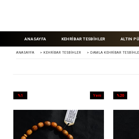
ANASAYFA
KEHRİBAR TESBİHLER
ALTIN P
ANASAYFA
>
KEHRIBAR TESBIHLER
>
DAMLA KEHRİBAR TESBİHL
%1
Yeni
%20
İndirim
Ürün
İndirim
%1İndirim
%20İndirim