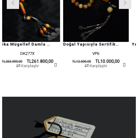
Antika Mügellef Damla Kehribar Tesbih
Doğal Yapısıyla Sertifikalı Damla Kehribar Tesbih
DK277X
VP6
TL261.800,00
TL10.000,00
0
TL12.500,00
TL19.500,0
Karşılaştır
Karşılaştır