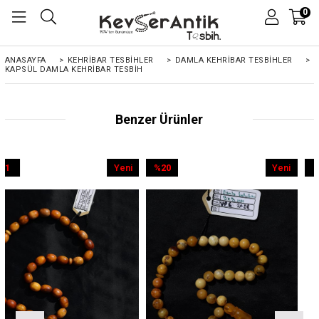
0
ANASAYFA
>
KEHRIBAR TESBIHLER
>
DAMLA KEHRİBAR TESBİHLER
>
KAPSÜL DAMLA KEHRIBAR TESBIH
Benzer Ürünler
Yeni
%20
Yeni
%9
Ürün
İndirim
Ürün
İndirim
%20İndirim
%9İndirim