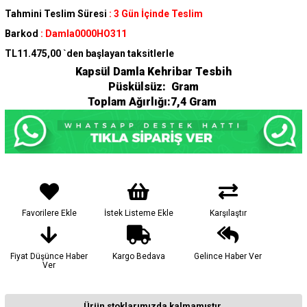
Tahmini Teslim Süresi
:
3 Gün İçinde Teslim
Barkod
:
Damla0000HO311
TL11.475,00
`den başlayan taksitlerle
Kapsül Damla Kehribar Tesbih
Püskülsüz: Gram
Toplam Ağırlığı:7,4 Gram
Favorilere Ekle
İstek Listeme Ekle
Karşılaştır
Fiyat Düşünce Haber
Kargo Bedava
Gelince Haber Ver
Ver
Ürün stoklarımızda kalmamıştır.