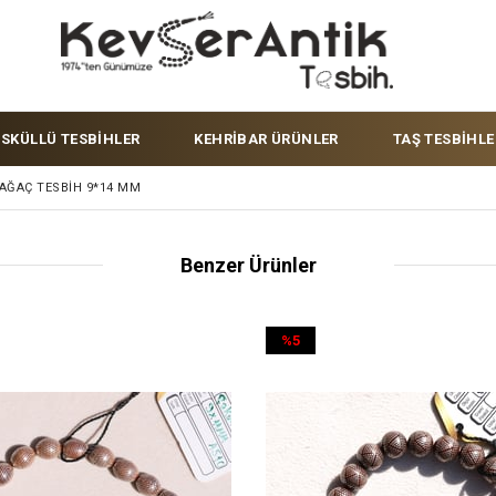
ÜSKÜLLÜ TESBİHLER
KEHRİBAR ÜRÜNLER
TAŞ TESBİHLE
AĞAÇ TESBIH 9*14 MM
Benzer Ürünler
%5
İndirim
%5İndirim