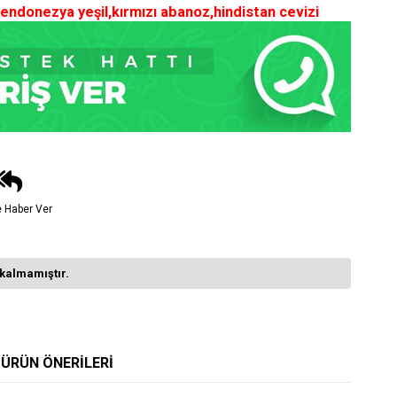
ndonezya yeşil,kırmızı abanoz,hindistan cevizi
e Haber Ver
kalmamıştır.
ÜRÜN ÖNERILERI