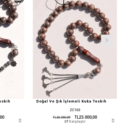
esbih
Doğal Ve Şık İşlemeli Kuka Tesbih
ZC163
,00
TL25.000,00
TL26.250,00
Karşılaştır