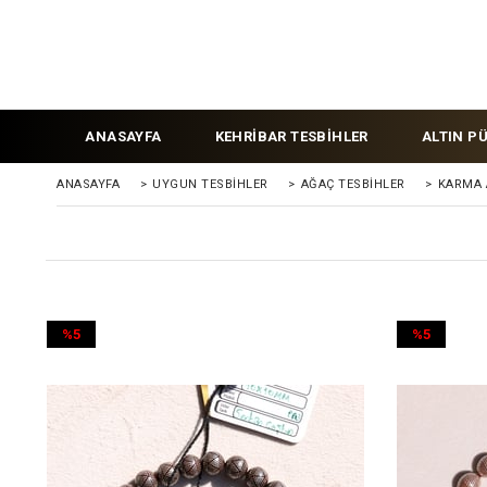
ANASAYFA
KEHRİBAR TESBİHLER
ALTIN P
ANASAYFA
>
UYGUN TESBİHLER
>
AĞAÇ TESBİHLER
>
KARMA 
%5
%5
İndirim
İndirim
%5İndirim
%5İndirim