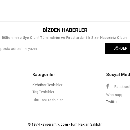
BIZDEN HABERLER
Bültenimize Üye Olun ! Tüm İndirim ve Fırsatlardan İlk Sizin Haberiniz Olsun !
GÖNDER
Kategoriler
Sosyal Med
Kehribar Tesbihler
Faceboo
Taş Tesbihler
Whatsapp
Oltu Taşı Tesbihler
Twitter
© 1974 kevserantik
.com
- Tüm Hakları Saklıdır.