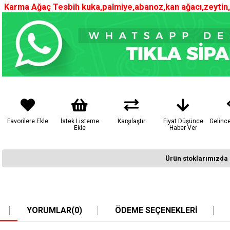
Karma Ağaç Tesbih kuka,palmiye,abanoz,kan ağacı,zeytin,e
Favorilere Ekle
İstek Listeme
Karşılaştır
Fiyat Düşünce
Gelinc
Ekle
Haber Ver
Ürün stoklarımızda 
YORUMLAR
(0)
ÖDEME SEÇENEKLERI