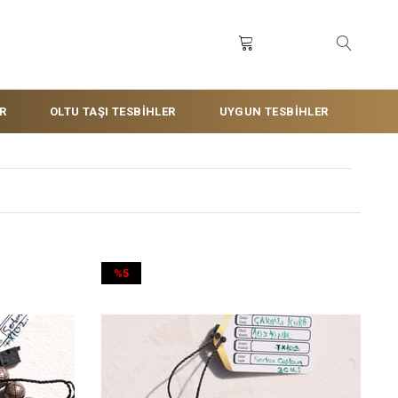
R
OLTU TAŞI TESBİHLER
UYGUN TESBİHLER
%5
İndirim
%5İndirim