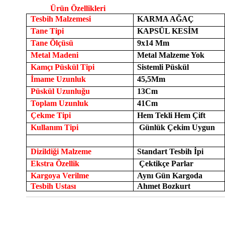
Ürün Özellikleri
Tesbih Malzemesi
KARMA AĞAÇ
Tane Tipi
KAPSÜL KESİM
Tane Ölçüsü
9x14 Mm
Metal Madeni
Metal Malzeme Yok
Kamçı Püskül Tipi
Sistemli Püskül
İmame Uzunluk
45,5Mm
Püskül Uzunluğu
13Cm
Toplam Uzunluk
41Cm
Çekme Tipi
Hem Tekli Hem Çift
Kullanım Tipi
Günlük Çekim Uygun
Dizildiği Malzeme
Standart Tesbih İpi
Ekstra Özellik
Çektikçe Parlar
Kargoya Verilme
Aynı Gün Kargoda
Tesbih Ustası
Ahmet Bozkurt