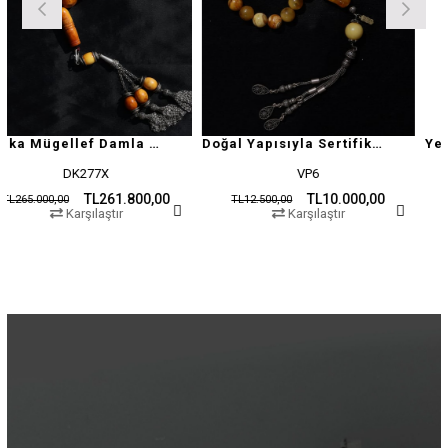
Antika Mügellef Damla Kehribar Tesbih
Doğal Yapısıyla Sertifikalı Damla Kehribar Tesbih
K277X
VP6
H
TL261.800,00
TL10.000,00
TL12.500,00
TL19.500,00
rşılaştır
Karşılaştır
Kar