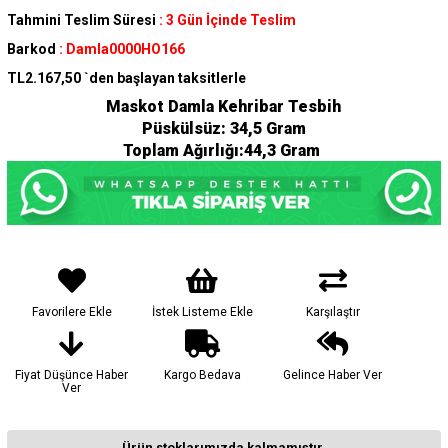
Tahmini Teslim Süresi
:
3 Gün İçinde Teslim
Barkod
:
Damla0000HO166
TL2.167,50
`den başlayan taksitlerle
Maskot Damla Kehribar Tesbih
Püskülsüz: 34,5 Gram
Toplam Ağırlığı:44,3 Gram
Favorilere Ekle
İstek Listeme Ekle
Karşılaştır
Fiyat Düşünce Haber
Kargo Bedava
Gelince Haber Ver
Ver
Ürün stoklarımızda kalmamıştır.