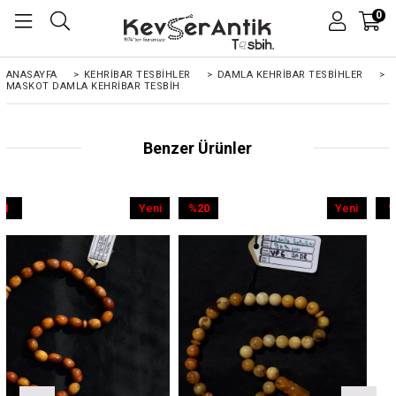
0
ANASAYFA
>
KEHRIBAR TESBIHLER
>
DAMLA KEHRİBAR TESBİHLER
>
MASKOT DAMLA KEHRIBAR TESBIH
Benzer Ürünler
Yeni
%20
Yeni
%9
Ürün
İndirim
Ürün
İndirim
%20İndirim
%9İndirim