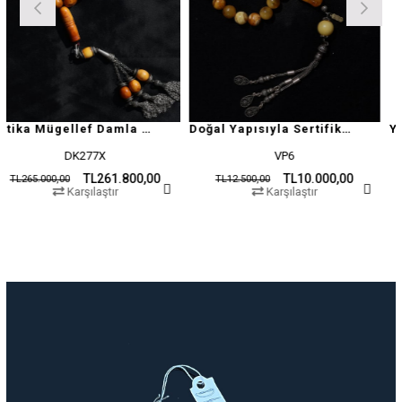
Antika Mügellef Damla Kehribar Tesbih
Doğal Yapısıyla Sertifikalı Damla Kehribar Tesbih
DK277X
VP6
TL261.800,00
TL10.000,00
00
TL12.500,00
TL19.500,
Karşılaştır
Karşılaştır