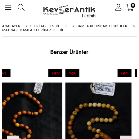
0
ANASAYFA
>
KEHRIBAR TESBIHLER
>
DAMLA KEHRİBAR TESBİHLER
>
MAT SARI DAMLA KEHRIBAR TESBIH
Benzer Ürünler
Yeni
%20
Yeni
%9
Ürün
İndirim
Ürün
İndirim
%20İndirim
%9İndirim