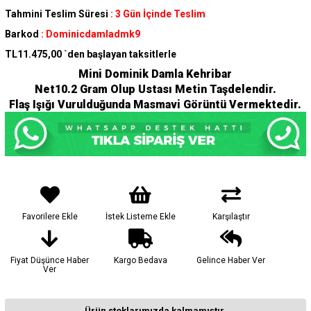
Tahmini Teslim Süresi
:
3 Gün İçinde Teslim
Barkod
:
Dominicdamladmk9
TL11.475,00
`den başlayan taksitlerle
Mini Dominik Damla Kehribar
Net10.2 Gram Olup Ustası Metin Taşdelendir.
Flaş Işığı Vurulduğunda Masmavi Görüntü Vermektedir.
Favorilere Ekle
İstek Listeme Ekle
Karşılaştır
Fiyat Düşünce Haber
Kargo Bedava
Gelince Haber Ver
Ver
Ürün stoklarımızda kalmamıştır.