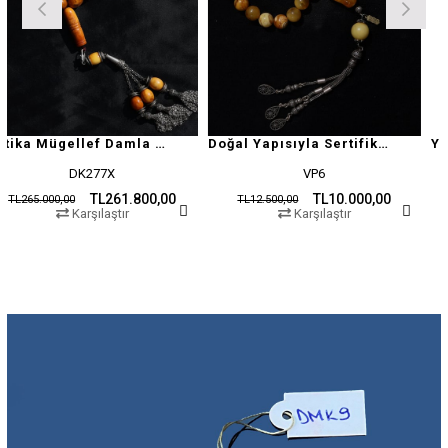
Antika Mügellef Damla Kehribar Tesbih
Doğal Yapısıyla Sertifikalı Damla Kehribar Tesbih
DK277X
VP6
TL261.800,00
TL10.000,00
00
TL12.500,00
TL19.500,
Karşılaştır
Karşılaştır