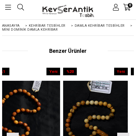
0
ANASAYFA
>
KEHRIBAR TESBIHLER
>
DAMLA KEHRİBAR TESBİHLER
>
MINI DOMINIK DAMLA KEHRIBAR
Benzer Ürünler
Yeni
%20
Yeni
%9
Ürün
İndirim
Ürün
İndirim
%20İndirim
%9İndirim