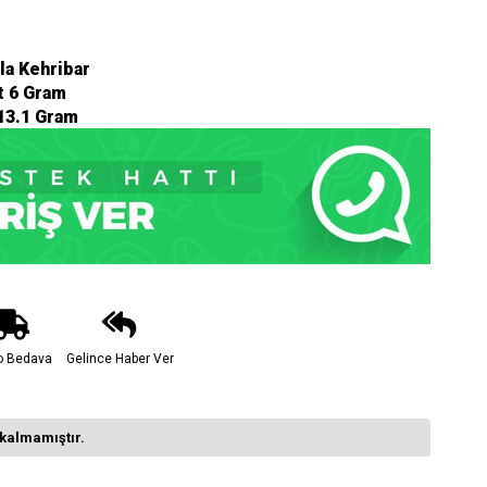
la Kehribar
t 6 Gram
13.1 Gram
o Bedava
Gelince Haber Ver
kalmamıştır.