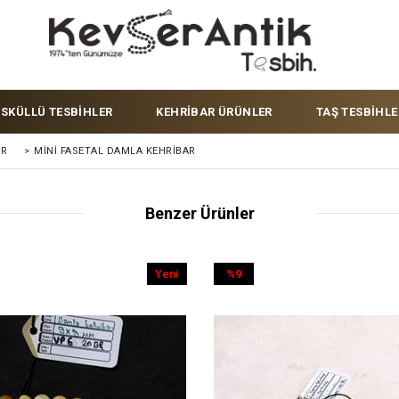
ÜSKÜLLÜ TESBİHLER
KEHRİBAR ÜRÜNLER
TAŞ TESBİHLE
ER
>
MINI FASETAL DAMLA KEHRIBAR
Benzer Ürünler
Yeni
%9
Ürün
İndirim
%9İndirim