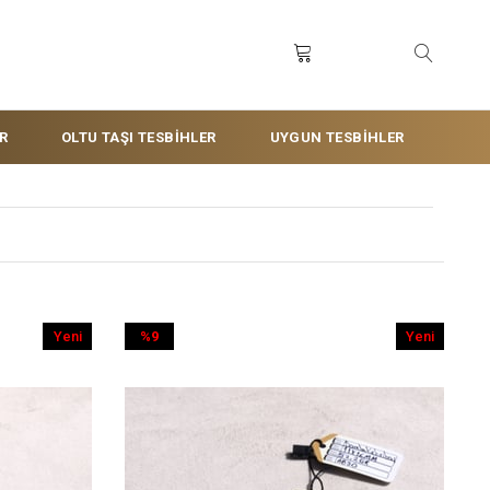
R
OLTU TAŞI TESBİHLER
UYGUN TESBİHLER
Yeni
%9
Yeni
Ürün
İndirim
Ürün
%9İndirim