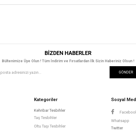
BIZDEN HABERLER
Bültenimize Üye Olun ! Tüm İndirim ve Fırsatlardan İlk Sizin Haberiniz Olsun !
GÖNDER
Kategoriler
Sosyal Med
Kehribar Tesbihler
Faceboo
Taş Tesbihler
Whatsapp
Oltu Taşı Tesbihler
Twitter