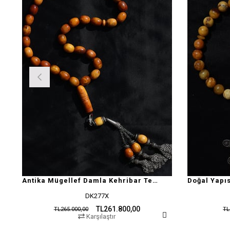
Antika Mügellef Damla Kehribar Tesbih
DK277X
TL261.800,00
TL265.000,00
TL
Karşılaştır