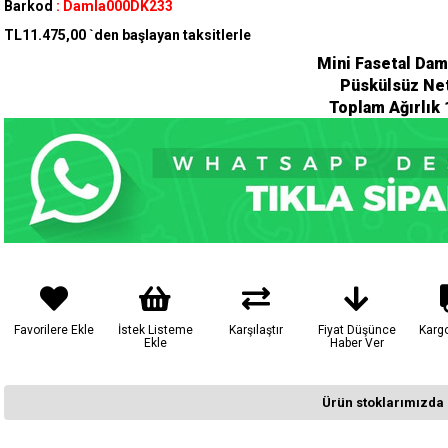
Barkod
:
Damla000DK233
TL11.475,00
`den başlayan taksitlerle
Mini Fasetal Dam
Püskülsüz Ne
Toplam Ağırlık 
Favorilere Ekle
İstek Listeme
Karşılaştır
Fiyat Düşünce
Karg
Ekle
Haber Ver
Ürün stoklarımızda 