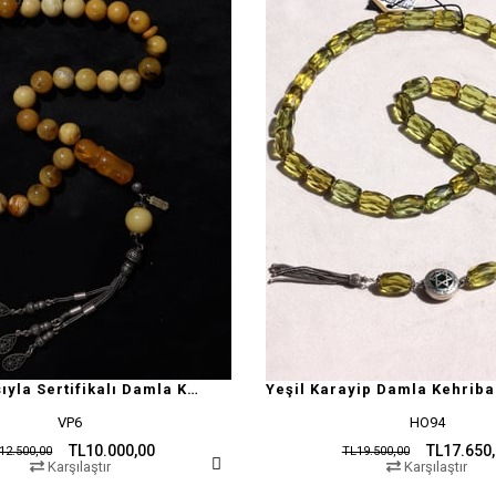
Doğal Yapısıyla Sertifikalı Damla Kehribar Tesbih
Yeşil Karayip Damla Kehriba
VP6
HO94
TL10.000,00
TL17.650
12.500,00
TL19.500,00
Karşılaştır
Karşılaştır