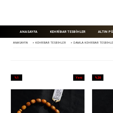
ANASAYFA
KEHRİBAR TESBİHLER
ALTIN P
ANASAYFA
>
KEHRIBAR TESBIHLER
>
DAMLA KEHRİBAR TESBİHL
%1
Yeni
%20
İndirim
Ürün
İndirim
%1İndirim
%20İndirim