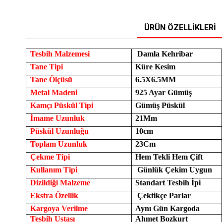
ÜRÜN ÖZELLIKLERI
Tesbih Malzemesi
Damla Kehribar
Tane Tipi
Küre Kesim
Tane Ölçüsü
6.5X6.5MM
Metal Madeni
925 Ayar Gümüş
Kamçı Püskül Tipi
Gümüş Püskül
İmame Uzunluk
21Mm
Püskül Uzunluğu
10cm
Toplam Uzunluk
23Cm
Çekme Tipi
Hem Tekli Hem Çift
Kullanım Tipi
Günlük Çekim Uygun
Dizildiği Malzeme
Standart Tesbih İpi
Ekstra Özellik
Çektikçe Parlar
Kargoya Verilme
Aynı Gün Kargoda
Tesbih Ustası
Ahmet Bozkurt