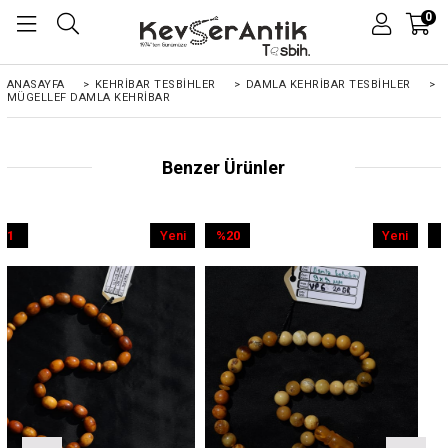
0
ANASAYFA
>
KEHRIBAR TESBIHLER
>
DAMLA KEHRİBAR TESBİHLER
>
MÜGELLEF DAMLA KEHRIBAR
Benzer Ürünler
Yeni
%20
Yeni
%9
Ürün
İndirim
Ürün
İndirim
%20İndirim
%9İndirim