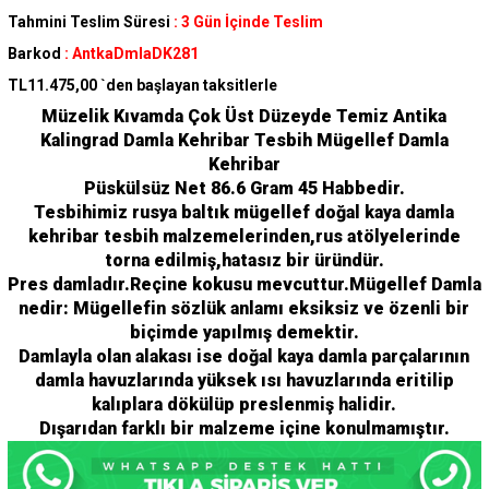
Tahmini Teslim Süresi
:
3 Gün İçinde Teslim
Barkod
:
AntkaDmlaDK281
TL11.475,00
`den başlayan taksitlerle
Müzelik Kıvamda Çok Üst Düzeyde Temiz Antika
Kalingrad Damla Kehribar Tesbih Mügellef Damla
Kehribar
Püskülsüz Net 86.6 Gram 45 Habbedir.
Tesbihimiz rusya baltık mügellef doğal kaya damla
kehribar tesbih malzemelerinden,rus atölyelerinde
torna edilmiş,hatasız bir üründür.
Pres damladır.Reçine kokusu mevcuttur.Mügellef Damla
nedir: Mügellefin sözlük anlamı eksiksiz ve özenli bir
biçimde yapılmış demektir.
Damlayla olan alakası ise doğal kaya damla parçalarının
damla havuzlarında yüksek ısı havuzlarında eritilip
kalıplara dökülüp preslenmiş halidir.
Dışarıdan farklı bir malzeme içine konulmamıştır.