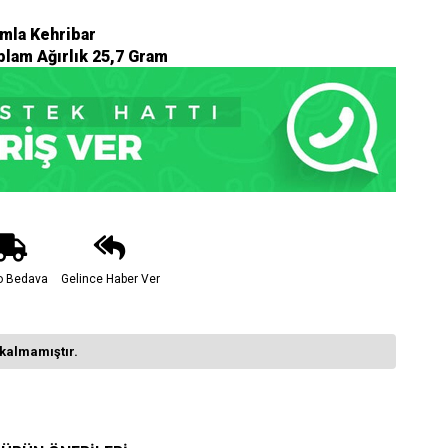
mla Kehribar
lam Ağırlık 25,7 Gram
o Bedava
Gelince Haber Ver
kalmamıştır.