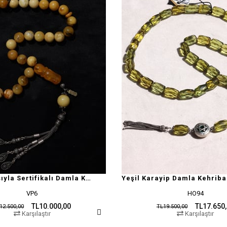
Doğal Yapısıyla Sertifikalı Damla Kehribar Tesbih
Yeşil Karayip Damla Kehriba
VP6
HO94
TL10.000,00
TL17.650
12.500,00
TL19.500,00
Karşılaştır
Karşılaştır