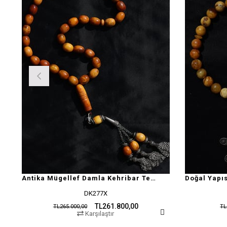
Antika Mügellef Damla Kehribar Tesbih
DK277X
TL261.800,00
TL265.000,00
TL
Karşılaştır