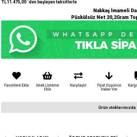
TL11.475,00
`den başlayan taksitlerle
Nakkaş İmameli Da
Püskülsüz Net 20,2Gram Top
Favorilere Ekle
İstek Listeme
Karşılaştır
Fiyat Düşünce
Karg
Ekle
Haber Ver
Ürün stoklarımızda 