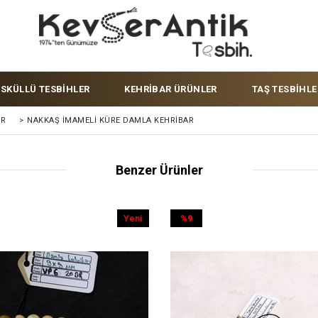
ÜSKÜLLÜ TESBİHLER
KEHRİBAR ÜRÜNLER
TAŞ TESBİHLE
ER
>
NAKKAŞ İMAMELI KÜRE DAMLA KEHRIBAR
Benzer Ürünler
Yeni
%9
Ürün
İndirim
%9İndirim