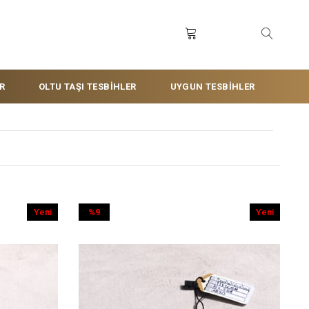
R
OLTU TAŞI TESBİHLER
UYGUN TESBİHLER
Yeni
%9
Yeni
Ürün
İndirim
Ürün
%9İndirim