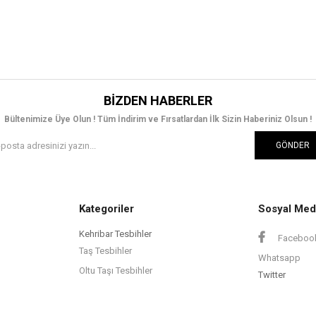
BIZDEN HABERLER
Bültenimize Üye Olun ! Tüm İndirim ve Fırsatlardan İlk Sizin Haberiniz Olsun !
GÖNDER
Kategoriler
Sosyal Med
Kehribar Tesbihler
Faceboo
Taş Tesbihler
Whatsapp
Oltu Taşı Tesbihler
Twitter