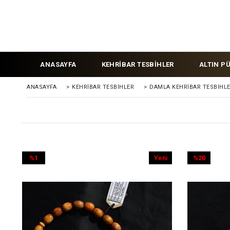
ANASAYFA
KEHRİBAR TESBİHLER
ALTIN P
ANASAYFA
>
KEHRIBAR TESBIHLER
>
DAMLA KEHRİBAR TESBİHL
%1
Yeni
%20
İndirim
Ürün
İndirim
%1İndirim
%20İndirim