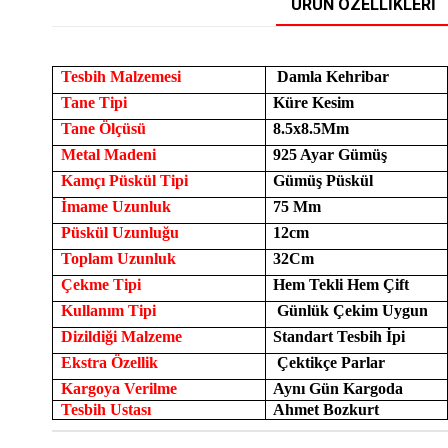
ÜRÜN ÖZELLIKLERI
Tesbih Malzemesi
Damla Kehribar
Tane Tipi
Küre Kesim
Tane Ölçüsü
8.5x8.5Mm
Metal Madeni
925 Ayar Gümüş
Kamçı Püskül Tipi
Gümüş Püskül
İmame Uzunluk
75 Mm
Püskül Uzunluğu
12cm
Toplam Uzunluk
32Cm
Çekme Tipi
Hem Tekli Hem Çift
Kullanım Tipi
Günlük Çekim Uygun
Dizildiği Malzeme
Standart Tesbih İpi
Ekstra Özellik
Çektikçe Parlar
Kargoya Verilme
Aynı Gün Kargoda
Tesbih Ustası
Ahmet Bozkurt