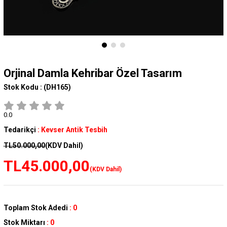
Orjinal Damla Kehribar Özel Tasarım
Stok Kodu :
(DH165)
0.0
Tedarikçi
:
Kevser Antik Tesbih
TL50.000,00
(KDV Dahil)
TL45.000,00
(KDV Dahil)
Toplam Stok Adedi
:
0
Stok Miktarı
:
0