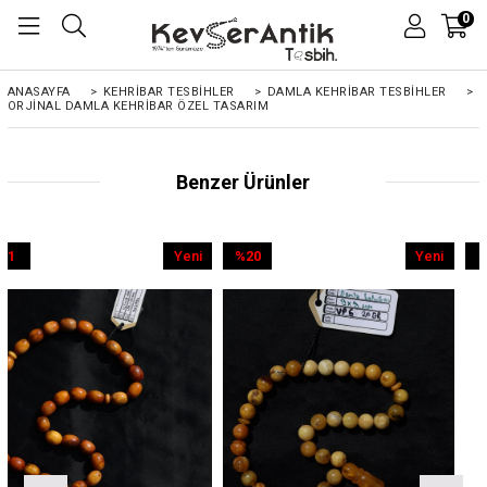
0
ANASAYFA
>
KEHRIBAR TESBIHLER
>
DAMLA KEHRİBAR TESBİHLER
>
ORJINAL DAMLA KEHRIBAR ÖZEL TASARIM
Benzer Ürünler
Yeni
%20
Yeni
%9
Ürün
İndirim
Ürün
İndirim
%20İndirim
%9İndirim