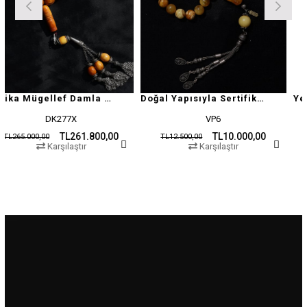
Antika Mügellef Damla Kehribar Tesbih
Doğal Yapısıyla Sertifikalı Damla Kehribar Tesbih
DK277X
VP6
TL261.800,00
TL10.000,00
0
TL12.500,00
TL19.500,0
Karşılaştır
Karşılaştır