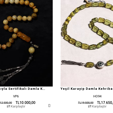
Doğal Yapısıyla Sertifikalı Damla Kehribar Tesbih
Yeşil Karayip Damla Kehriba
VP6
HO94
TL10.000,00
TL17.650
12.500,00
TL19.500,00
Karşılaştır
Karşılaştır