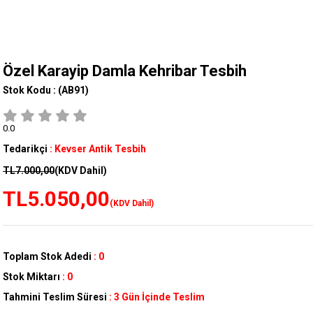
Özel Karayip Damla Kehribar Tesbih
Stok Kodu :
(AB91)
0.0
Tedarikçi
:
Kevser Antik Tesbih
TL7.000,00
(KDV Dahil)
TL5.050,00
(KDV Dahil)
Toplam Stok Adedi
:
0
Stok Miktarı
:
0
Tahmini Teslim Süresi
:
3 Gün İçinde Teslim