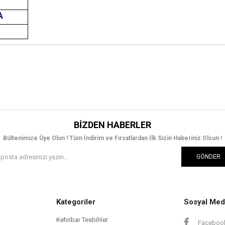
A
T
BIZDEN HABERLER
Bültenimize Üye Olun ! Tüm İndirim ve Fırsatlardan İlk Sizin Haberiniz Olsun !
GÖNDER
Kategoriler
Sosyal Med
Kehribar Tesbihler
Faceboo