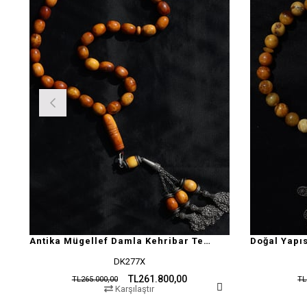
Antika Mügellef Damla Kehribar Tesbih
DK277X
TL261.800,00
TL265.000,00
TL
Karşılaştır