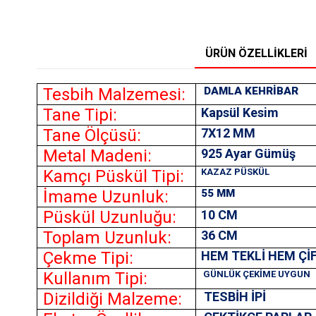
ÜRÜN ÖZELLIKLERI
Tesbih Malzemesi:
DAMLA KEHRİBAR
Tane Tipi:
Kapsül Kesim
Tane Ölçüsü:
7X12
MM
Metal Madeni:
925 Ayar Gümüş
Kamçı Püskül Tipi:
KAZAZ PÜSKÜL
İmame Uzunluk:
55 MM
Püskül Uzunluğu:
10 CM
Toplam Uzunluk:
36 CM
Çekme Tipi:
HEM TEKLİ HEM Çİ
Kullanım Tipi:
GÜNLÜK ÇEKİME UYGUN
Dizildiği Malzeme:
TESBİH İPİ