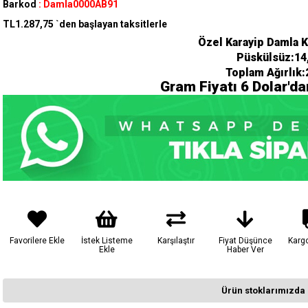
Barkod
:
Damla0000AB91
TL1.287,75
`den başlayan taksitlerle
Özel Karayip Damla 
Püskülsüz:14
Toplam Ağırlık:
Gram Fiyatı 6 Dolar'd
Favorilere Ekle
İstek Listeme
Karşılaştır
Fiyat Düşünce
Karg
Ekle
Haber Ver
Ürün stoklarımızda 