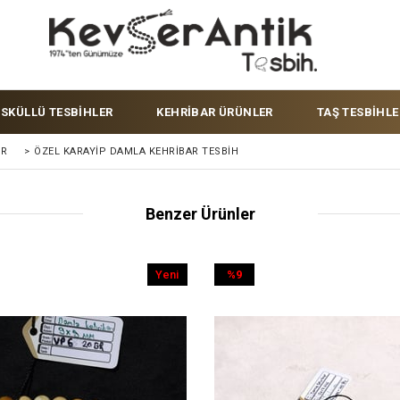
ÜSKÜLLÜ TESBİHLER
KEHRİBAR ÜRÜNLER
TAŞ TESBİHLE
ER
>
ÖZEL KARAYIP DAMLA KEHRIBAR TESBIH
Benzer Ürünler
Yeni
%9
Ürün
İndirim
%9İndirim