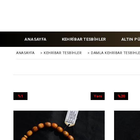
ANASAYFA
KEHRİBAR TESBİHLER
ALTIN P
ANASAYFA
>
KEHRIBAR TESBIHLER
>
DAMLA KEHRİBAR TESBİHL
%1
Yeni
%20
İndirim
Ürün
İndirim
%1İndirim
%20İndirim