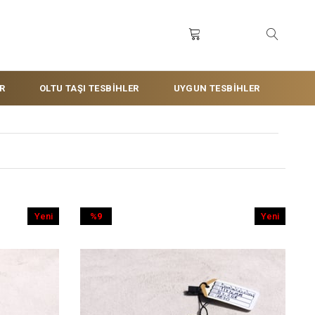
R
OLTU TAŞI TESBİHLER
UYGUN TESBİHLER
Yeni
%9
Yeni
Ürün
İndirim
Ürün
%9İndirim