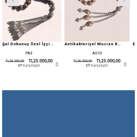
Doğal Dokunuş Özel İşçilikli Kuka
Antibakteriyel Mucize Kuka Tesbih
PA3
AS10
TL25.000,00
TL25.000,00
,00
TL26.250,00
TL26.250
Karşılaştır
Karşılaştır