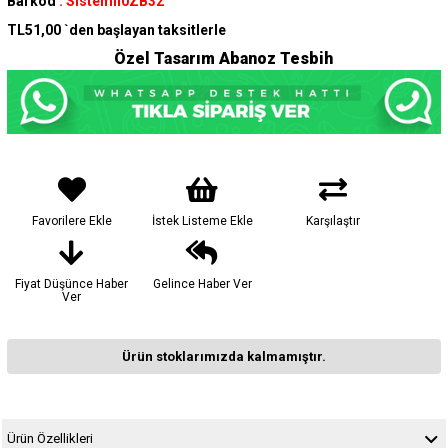
Barkod
:
Sistemli0ZB32
TL51,00
`den başlayan taksitlerle
Özel Tasarım Abanoz Tesbih
Favorilere Ekle
İstek Listeme Ekle
Karşılaştır
Fiyat Düşünce Haber
Gelince Haber Ver
Ver
Ürün stoklarımızda kalmamıştır.
Ürün Özellikleri