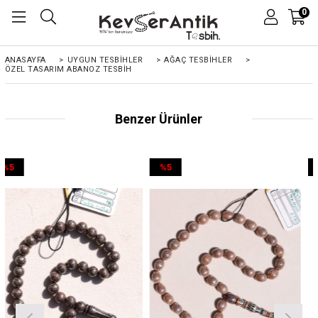
0
ANASAYFA
>
UYGUN TESBİHLER
>
AĞAÇ TESBİHLER
>
ÖZEL TASARIM ABANOZ TESBIH
Benzer Ürünler
%5
%5
İndirim
İndirim
%5İndirim
%5İndirim