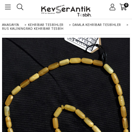
0
ANASAYFA
>
KEHRIBAR TESBIHLER
>
DAMLA KEHRİBAR TESBİHLER
>
RUS KALININGRAD KEHRIBAR TESBIH