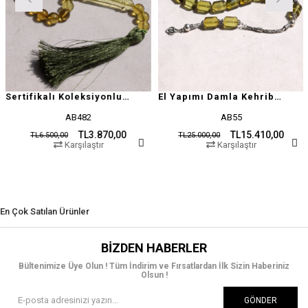
Sertifikalı Koleksiyonluk Özel Seri Damla Kehribar
El Yapımı Damla Kehribar Tesbih
AB482
AB55
TL3.870,00
TL15.410,00
TL6.500,00
TL25.000,00
T
Karşılaştır
Karşılaştır
En Çok Satılan Ürünler
BIZDEN HABERLER
Bültenimize Üye Olun ! Tüm İndirim ve Fırsatlardan İlk Sizin Haberiniz
Olsun !
GÖNDER