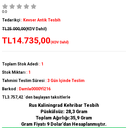
0.0
Tedarikçi
:
Kevser Antik Tesbih
TL25.000,00
(KDV Dahil)
TL14.735,00
(KDV Dahil)
Toplam Stok Adedi
:
1
Stok Miktarı
:
1
Tahmini Teslim Süresi
:
3 Gün İçinde Teslim
Barkod
:
Damla0000Yİ216
TL3.757,42
`den başlayan taksitlerle
Rus Kaliningrad Kehribar Tesbih
Püskülsüz: 28,3 Gram
Toplam Ağırlığı:35,9 Gram
Gram Fiyatı 9 Dolar'dan Hesaplanmıştır.