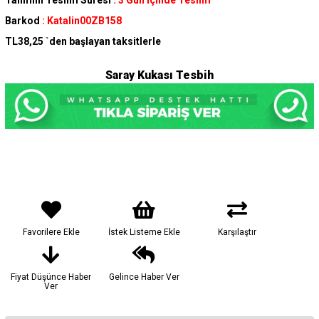
Tahmini Teslim Süresi
:
3 Gün İçinde Teslim
Barkod
:
Katalin00ZB158
TL38,25
`den başlayan taksitlerle
Saray Kukası Tesbih
Favorilere Ekle
İstek Listeme Ekle
Karşılaştır
Fiyat Düşünce Haber
Gelince Haber Ver
Ver