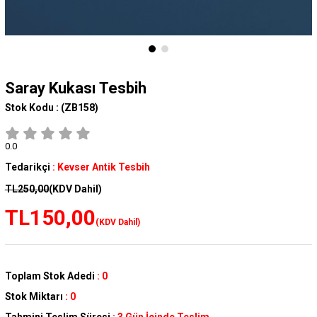
Saray Kukası Tesbih
Stok Kodu :
(ZB158)
0.0
Tedarikçi
:
Kevser Antik Tesbih
TL250,00
(KDV Dahil)
TL150,00
(KDV Dahil)
Toplam Stok Adedi
:
0
Stok Miktarı
:
0