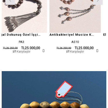
Doğal Dokunuş Özel İşçilikli Kuka
Antibakteriyel Mucize Kuka Tesbih
PA3
AS10
Z
TL25.000,00
TL25.000,00
TL26.250,00
TL26.250,00
rşılaştır
Karşılaştır
Kar