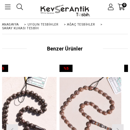
0
ANASAYFA
>
UYGUN TESBİHLER
>
AĞAÇ TESBİHLER
>
SARAY KUKASI TESBIH
Benzer Ürünler
%5
%5
İndirim
İndirim
%5İndirim
%5İndirim