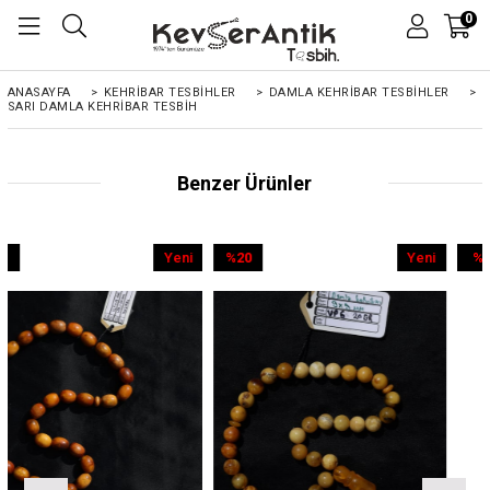
0
ANASAYFA
>
KEHRIBAR TESBIHLER
>
DAMLA KEHRİBAR TESBİHLER
>
SARI DAMLA KEHRIBAR TESBIH
Benzer Ürünler
Yeni
%20
Yeni
%9
Ürün
İndirim
Ürün
İndirim
%20İndirim
%9İndirim