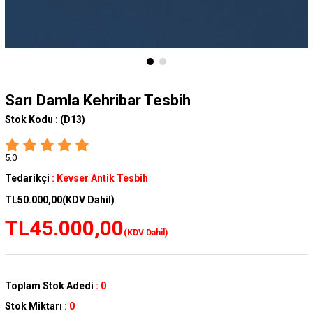
Sarı Damla Kehribar Tesbih
Stok Kodu :
(D13)
5.0
Tedarikçi
:
Kevser Antik Tesbih
TL50.000,00
(KDV Dahil)
TL45.000,00
(KDV Dahil)
Toplam Stok Adedi
:
0
Stok Miktarı
:
0