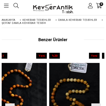
0
ANASAYFA
>
KEHRIBAR TESBIHLER
>
DAMLA KEHRİBAR TESBİHLER
>
ŞEFFAF DAMLA KEHRIBAR TESBIH
Benzer Ürünler
Yeni
%20
Yeni
%9
Ürün
İndirim
Ürün
İndirim
%20İndirim
%9İndirim