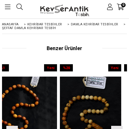
0
ANASAYFA
>
KEHRIBAR TESBIHLER
>
DAMLA KEHRİBAR TESBİHLER
>
ŞEFFAF DAMLA KEHRIBAR TESBIH
Benzer Ürünler
Yeni
%20
Yeni
%9
Ürün
İndirim
Ürün
İndirim
%20İndirim
%9İndirim