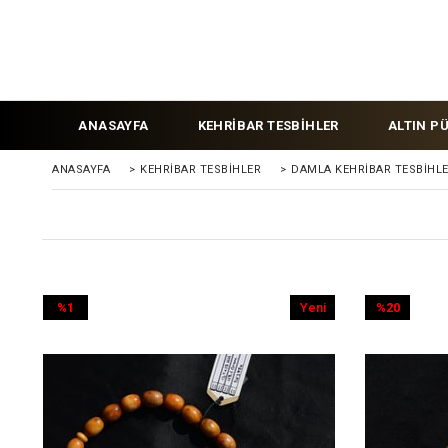
ANASAYFA
KEHRİBAR TESBİHLER
ALTIN P
ANASAYFA
>
KEHRIBAR TESBIHLER
>
DAMLA KEHRİBAR TESBİHL
%1
Yeni
%20
İndirim
Ürün
İndirim
%1İndirim
%20İndirim