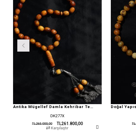
Antika Mügellef Damla Kehribar Tesbih
DK277X
TL261.800,00
TL265.000,00
TL
Karşılaştır