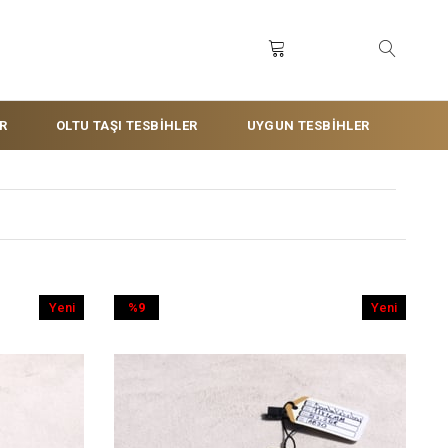
R
OLTU TAŞI TESBİHLER
UYGUN TESBİHLER
Yeni
%9
Yeni
Ürün
İndirim
Ürün
%9İndirim