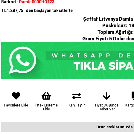
Barkod
:
Damla0000HO123
TL1.287,75
`den başlayan taksitlerle
Şeffaf Litvanya Damla
Püskülsüz: 1
Toplam Ağırlığı
Gram Fiyatı 5 Dolar'da
Favorilere Ekle
İstek Listeme
Karşılaştır
Fiyat Düşünce
Karg
Ekle
Haber Ver
Ürün stoklarımızda 