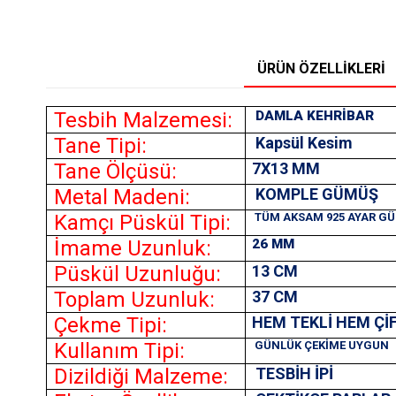
ÜRÜN ÖZELLIKLERI
Tesbih Malzemesi:
DAMLA KEHRİBAR
Tane Tipi:
Kapsül Kesim
Tane Ölçüsü:
7X13
MM
Metal Madeni:
KOMPLE GÜMÜŞ
Kamçı Püskül Tipi:
TÜM AKSAM 925 AYAR G
İmame Uzunluk:
26 MM
Püskül Uzunluğu:
13 CM
Toplam Uzunluk:
37 CM
Çekme Tipi:
HEM TEKLİ HEM Çİ
Kullanım Tipi:
GÜNLÜK ÇEKİME UYGUN
Dizildiği Malzeme:
TESBİH İPİ