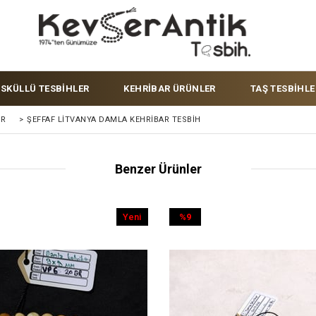
ÜSKÜLLÜ TESBİHLER
KEHRİBAR ÜRÜNLER
TAŞ TESBİHLE
ER
>
ŞEFFAF LITVANYA DAMLA KEHRIBAR TESBIH
Benzer Ürünler
Yeni
%9
Ürün
İndirim
%9İndirim