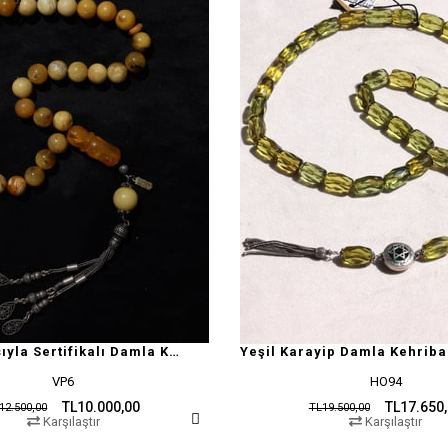
Doğal Yapısıyla Sertifikalı Damla Kehribar Tesbih
Yeşil Karayip Damla Kehriba
VP6
HO94
TL10.000,00
TL17.650
12.500,00
TL19.500,00
Karşılaştır
Karşılaştır