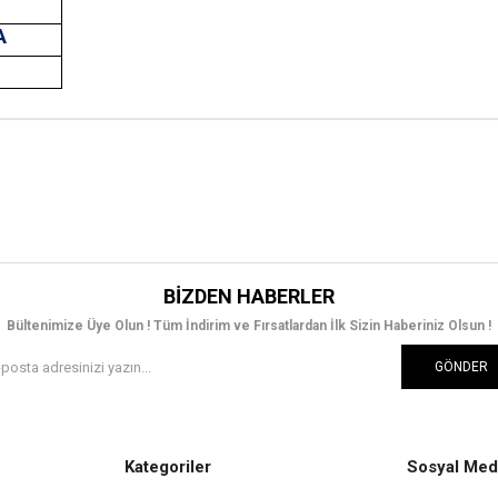
A
T
BIZDEN HABERLER
Bültenimize Üye Olun ! Tüm İndirim ve Fırsatlardan İlk Sizin Haberiniz Olsun !
GÖNDER
Kategoriler
Sosyal Med