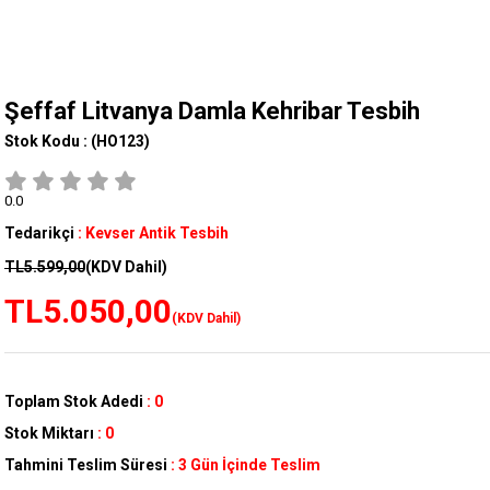
Şeffaf Litvanya Damla Kehribar Tesbih
Stok Kodu :
(HO123)
0.0
Tedarikçi
:
Kevser Antik Tesbih
TL5.599,00
(KDV Dahil)
TL5.050,00
(KDV Dahil)
Toplam Stok Adedi
:
0
Stok Miktarı
:
0
Tahmini Teslim Süresi
:
3 Gün İçinde Teslim