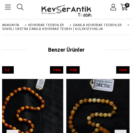
0
ANASAYFA
>
KEHRIBAR TESBIHLER
>
DAMLA KEHRİBAR TESBİHLER
>
SINIRLI ÜRETIM DAMLA KEHRIBAR TESBIH | KOLEKSIYONLUK
Benzer Ürünler
Yeni
%20
Yeni
%9
Ürün
İndirim
Ürün
İndirim
%20İndirim
%9İndirim