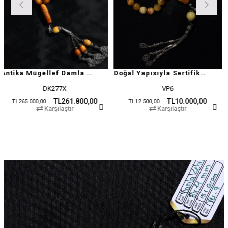
Antika Mügellef Damla Kehribar Tesbih
Doğal Yapısıyla Sertifikalı Damla Kehribar Tesbih
K277X
VP6
H
TL261.800,00
TL10.000,00
TL12.500,00
TL19.500,00
rşılaştır
Karşılaştır
Kar