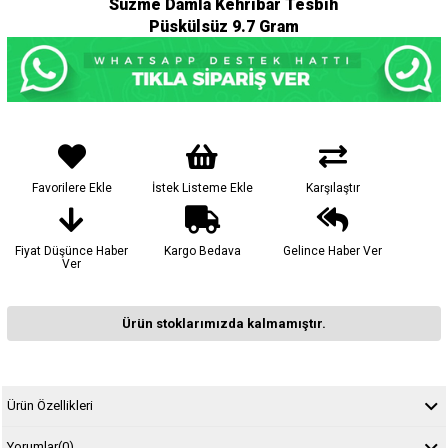
Süzme Damla Kehribar Tesbih
Püskülsüz 9.7 Gram
Favorilere Ekle
İstek Listeme Ekle
Karşılaştır
Fiyat Düşünce Haber
Kargo Bedava
Gelince Haber Ver
Ver
Ürün stoklarımızda kalmamıştır.
Ürün Özellikleri
Yorumlar
(0)