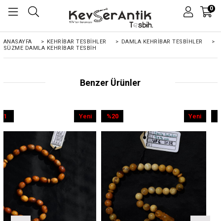
0
ANASAYFA
>
KEHRIBAR TESBIHLER
>
DAMLA KEHRİBAR TESBİHLER
>
SÜZME DAMLA KEHRIBAR TESBIH
Benzer Ürünler
Yeni
%20
Yeni
%9
Ürün
İndirim
Ürün
İndirim
%20İndirim
%9İndirim