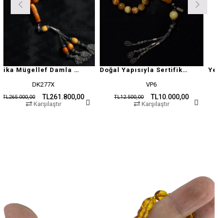
Antika Mügellef Damla Kehribar Tesbih
Doğal Yapısıyla Sertifikalı Damla Kehribar Tesbih
K277X
VP6
H
TL261.800,00
TL10.000,00
TL12.500,00
TL19.500,00
rşılaştır
Karşılaştır
Kar