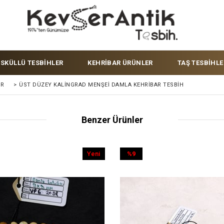
ÜSKÜLLÜ TESBİHLER
KEHRİBAR ÜRÜNLER
TAŞ TESBİHLE
ER
>
ÜST DÜZEY KALINGRAD MENŞEI DAMLA KEHRIBAR TESBIH
Benzer Ürünler
Yeni
%9
Ürün
İndirim
%9İndirim