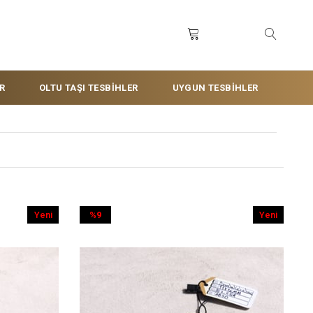
R
OLTU TAŞI TESBİHLER
UYGUN TESBİHLER
Yeni
%9
Yeni
Ürün
İndirim
Ürün
%9İndirim