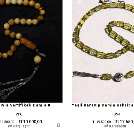
Doğal Yapısıyla Sertifikalı Damla Kehribar Tesbih
Yeşil Karayip Damla Kehriba
VP6
HO94
TL10.000,00
TL17.650
12.500,00
TL19.500,00
Karşılaştır
Karşılaştır