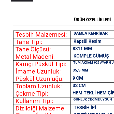
ÜRÜN ÖZELLIKLERI
Tesbih Malzemesi:
DAMLA KEHRİBAR
Tane Tipi:
Kapsül Kesim
Tane Ölçüsü:
8X11
MM
Metal Madeni:
KOMPLE GÜMÜŞ
Kamçı Püskül Tipi:
TÜM AKSAM 925 AYAR G
İmame Uzunluk:
35,5 MM
Püskül Uzunluğu:
9 CM
Toplam Uzunluk:
32 CM
Çekme Tipi:
HEM TEKLİ HEM Çİ
Kullanım Tipi:
GÜNLÜK ÇEKİME UYGUN
Dizildiği Malzeme:
TESBİH İPİ