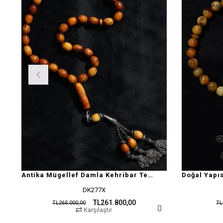
Antika Mügellef Damla Kehribar Tesbih
DK277X
TL261.800,00
TL265.000,00
TL
Karşılaştır