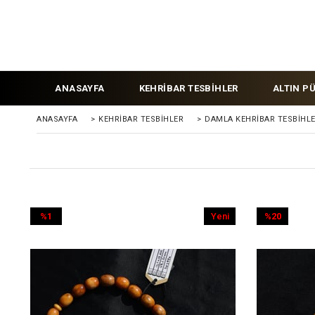
ANASAYFA
KEHRİBAR TESBİHLER
ALTIN P
ANASAYFA
>
KEHRIBAR TESBIHLER
>
DAMLA KEHRİBAR TESBİHL
%1
Yeni
%20
İndirim
Ürün
İndirim
%1İndirim
%20İndirim