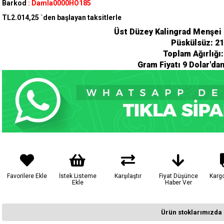
Barkod
:
Damla0000HO185
TL2.014,25
`den başlayan taksitlerle
Üst Düzey Kalingrad Menşei
Püskülsüz: 2
Toplam Ağırlığı
Gram Fiyatı 9 Dolar'da
Favorilere Ekle
İstek Listeme
Karşılaştır
Fiyat Düşünce
Karg
Ekle
Haber Ver
Ürün stoklarımızda 