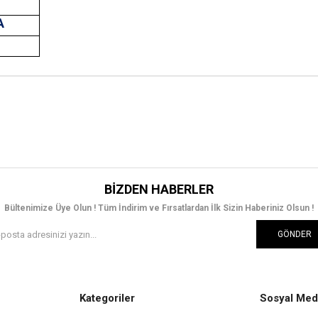
A
T
BIZDEN HABERLER
Bültenimize Üye Olun ! Tüm İndirim ve Fırsatlardan İlk Sizin Haberiniz Olsun !
GÖNDER
Kategoriler
Sosyal Med