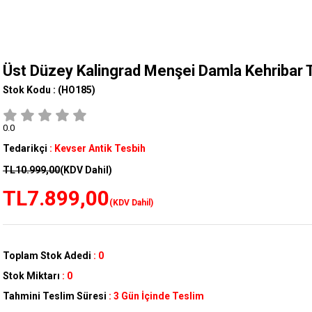
Üst Düzey Kalingrad Menşei Damla Kehribar 
Stok Kodu :
(HO185)
0.0
Tedarikçi
:
Kevser Antik Tesbih
TL10.999,00
(KDV Dahil)
TL7.899,00
(KDV Dahil)
Toplam Stok Adedi
:
0
Stok Miktarı
:
0
Tahmini Teslim Süresi
:
3 Gün İçinde Teslim