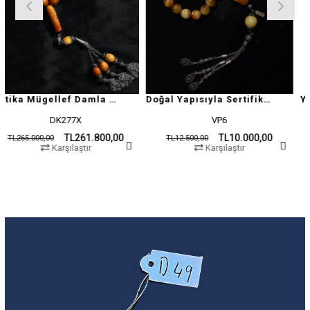
Antika Mügellef Damla Kehribar Tesbih
Doğal Yapısıyla Sertifikalı Damla Kehribar Tesbih
DK277X
VP6
TL261.800,00
TL10.000,00
00
TL12.500,00
TL19.500,
Karşılaştır
Karşılaştır