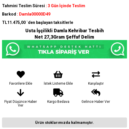
Tahmini Teslim Süresi
:
3 Gün İçinde Teslim
Barkod
:
Damla00000D49
TL11.475,00
`den başlayan taksitlerle
Usta İşçilikli Damla Kehribar Tesbih
Net 27,3Gram Şeffaf Delim
Favorilere Ekle
İstek Listeme Ekle
Karşılaştır
Fiyat Düşünce Haber
Kargo Bedava
Gelince Haber Ver
Ver
Ürün stoklarımızda kalmamıştır.