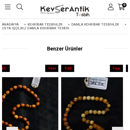
0
ANASAYFA
>
KEHRIBAR TESBIHLER
>
DAMLA KEHRİBAR TESBİHLER
>
USTA İŞÇILIKLI DAMLA KEHRIBAR TESBIH
Benzer Ürünler
Yeni
%20
Yeni
%9
Ürün
İndirim
Ürün
İndirim
%20İndirim
%9İndirim