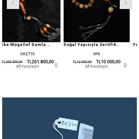
Antika Mügellef Damla Kehribar Tesbih
Doğal Yapısıyla Sertifikalı Damla Kehribar Tesbih
DK277X
VP6
TL261.800,00
TL10.000,00
00
TL12.500,00
TL19.500,
Karşılaştır
Karşılaştır