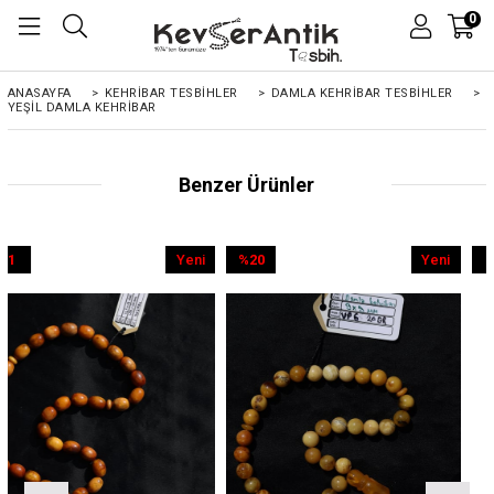
0
ANASAYFA
>
KEHRIBAR TESBIHLER
>
DAMLA KEHRİBAR TESBİHLER
>
YEŞIL DAMLA KEHRIBAR
Benzer Ürünler
Yeni
%20
Yeni
%9
Ürün
İndirim
Ürün
İndirim
%20İndirim
%9İndirim